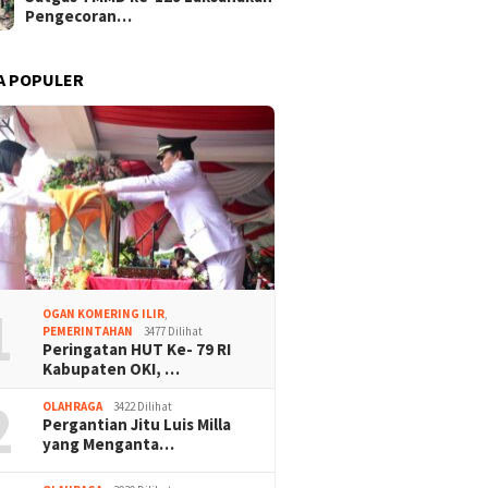
Pengecoran…
A POPULER
1
OGAN KOMERING ILIR
,
PEMERINTAHAN
3477 Dilihat
Peringatan HUT Ke- 79 RI
Kabupaten OKI, …
2
OLAHRAGA
3422 Dilihat
Pergantian Jitu Luis Milla
yang Menganta…