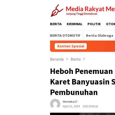
Loncat
ke
konten
BERITA
KRIMINAL
POLITIK
OTO
BERITA OTOMOTIF
Berita Olahraga
Konten Spesial
Beranda
Berita
Heboh Penemuan 
Karet Banyuasin 
Pembunuhan
Merdeka17
April 21, 2024
1032 Dilihat