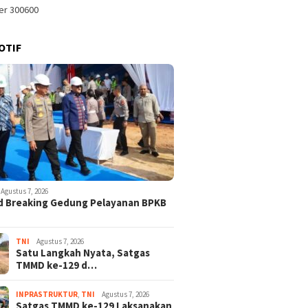
OTIF
Agustus 7, 2026
d Breaking Gedung Pelayanan BPKB
TNI
Agustus 7, 2026
Satu Langkah Nyata, Satgas
TMMD ke-129 d…
INPRASTRUKTUR
,
TNI
Agustus 7, 2026
Satgas TMMD ke-129 Laksanakan