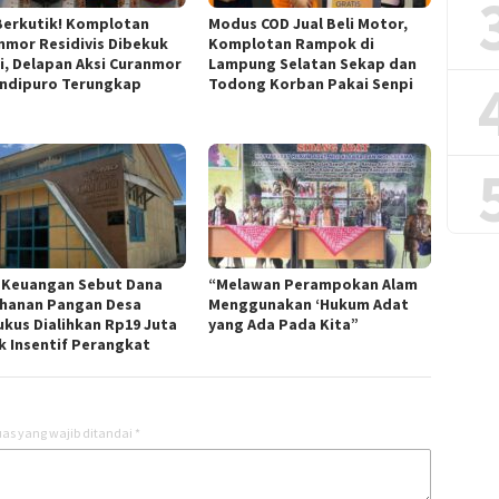
Berkutik! Komplotan
Modus COD Jual Beli Motor,
nmor Residivis Dibekuk
Komplotan Rampok di
si, Delapan Aksi Curanmor
Lampung Selatan Sekap dan
andipuro Terungkap
Todong Korban Pakai Senpi
 Keuangan Sebut Dana
“Melawan Perampokan Alam
hanan Pangan Desa
Menggunakan ‘Hukum Adat
kus Dialihkan Rp19 Juta
yang Ada Pada Kita”
k Insentif Perangkat
as yang wajib ditandai
*