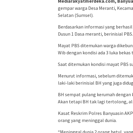
Mediarakyatmerdeka.com, Banyua
gempar warga Desa Meranti, Kecama
Selatan (Sumsel).
Berdasarkan informasi yang berhasi
Dusun 1 Dasa meranti, berinisial PB
Mayat PBS ditemukan warga dikebun k
Wib dengan kondisi ada 3 luka bekas 
Saat ditemukan kondisi mayat PBS su
Menurut informasi, sebelum ditemuka
laki-laki berinisial BH yang juga di
BH sempat pulang kerumah dengan ko
Akan tetapi BH tak lagi tertolong, a
Kasat Reskrim Polres Banyuasin A
orang yang meninggal dunia.
“Meninggal dunia 2 orang betul, yan