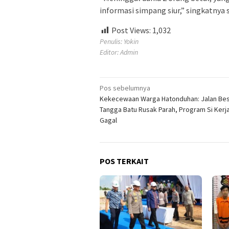
informasi simpang siur,” singkatnya
Post Views:
1,032
Penulis: Yokin
Editor: Admin
Navigasi
Pos sebelumnya
Kekecewaan Warga Hatonduhan: Jalan Be
pos
Tangga Batu Rusak Parah, Program Si Kerja 
Gagal
POS TERKAIT