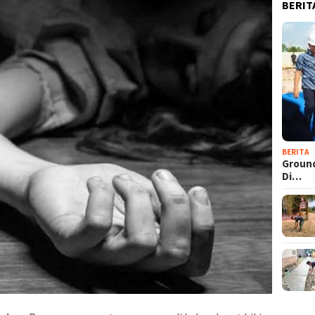
BERIT
BERITA
Groun
Di…