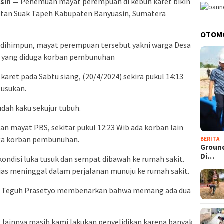
sin —
Penemuan mayat perempuan di kebun karet bikin
tan Suak Tapeh Kabupaten Banyuasin, Sumatera
OTOM
l dihimpun, mayat perempuan tersebut yakni warga Desa
S. yang diduga korban pembunuhan
aret pada Sabtu siang, (20/4/2024) sekira pukul 14:13
tusukan.
dah kaku sekujur tubuh.
n mayat PBS, sekitar pukul 12:23 Wib ada korban lain
duga korban pembunuhan.
BERITA
Groun
Di…
ndisi luka tusuk dan sempat dibawah ke rumah sakit.
lias meninggal dalam perjalanan munuju ke rumah sakit.
KP Teguh Prasetyo membenarkan bahwa memang ada dua
g lainnya masih kami lakukan penyelidikan karena banyak