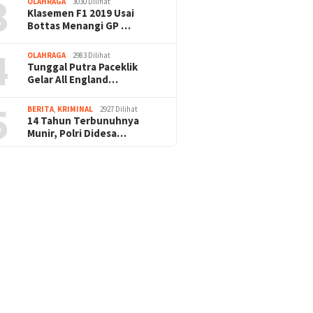
3
OLAHRAGA
3030 Dilihat
Klasemen F1 2019 Usai
Bottas Menangi GP …
4
OLAHRAGA
2983 Dilihat
Tunggal Putra Paceklik
Gelar All England…
5
BERITA
,
KRIMINAL
2927 Dilihat
14 Tahun Terbunuhnya
Munir, Polri Didesa…