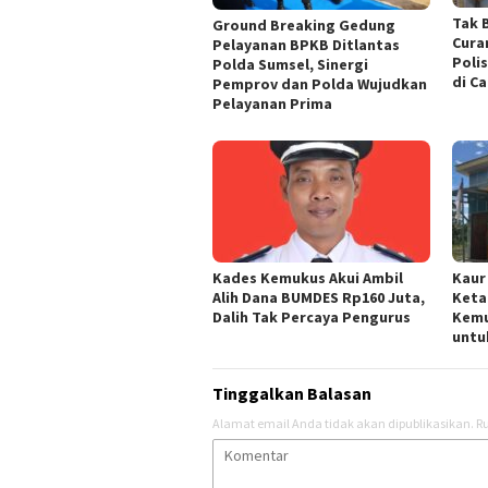
Tak 
Ground Breaking Gedung
Cura
Pelayanan BPKB Ditlantas
Poli
Polda Sumsel, Sinergi
di C
Pemprov dan Polda Wujudkan
Pelayanan Prima
Kades Kemukus Akui Ambil
Kaur
Alih Dana BUMDES Rp160 Juta,
Keta
Dalih Tak Percaya Pengurus
Kemu
untu
Tinggalkan Balasan
Alamat email Anda tidak akan dipublikasikan.
Ru