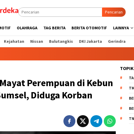
Pencarian
MOTIF
OLAHRAGA
TAG BERITA
BERITA OTOMOTIF
LAINNYA
Kejahatan
Nissan
Bulutangkis
DKI Jakarta
Gerindra
TOPIK
TA
Mayat Perempuan di Kebun
T
Sumsel, Diduga Korban
BE
BE
TN