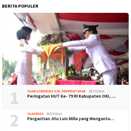
BERITA POPULER
1
OGAN KOMERING ILIR
,
PEMERINTAHAN
3477 Dilihat
Peringatan HUT Ke- 79 RI Kabupaten OKI, …
2
OLAHRAGA
3422 Dilihat
Pergantian Jitu Luis Milla yang Menganta…