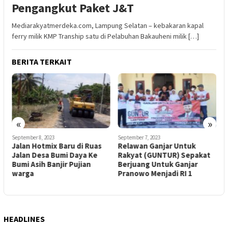
Pengangkut Paket J&T
Mediarakyatmerdeka.com, Lampung Selatan – kebakaran kapal
ferry milik KMP Tranship satu di Pelabuhan Bakauheni milik […]
BERITA TERKAIT
«
»
September 8, 2023
September 7, 2023
S
Jalan Hotmix Baru di Ruas
Relawan Ganjar Untuk
W
Jalan Desa Bumi Daya Ke
Rakyat (GUNTUR) Sepakat
S
a
Bumi Asih Banjir Pujian
Berjuang Untuk Ganjar
P
warga
Pranowo Menjadi RI 1
B
HEADLINES