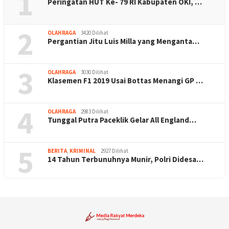
1
Peringatan HUT Ke- 79 RI Kabupaten OKI, …
2
OLAHRAGA
3420 Dilihat
Pergantian Jitu Luis Milla yang Menganta…
3
OLAHRAGA
3030 Dilihat
Klasemen F1 2019 Usai Bottas Menangi GP …
4
OLAHRAGA
2983 Dilihat
Tunggal Putra Paceklik Gelar All England…
5
BERITA
,
KRIMINAL
2927 Dilihat
14 Tahun Terbunuhnya Munir, Polri Didesa…