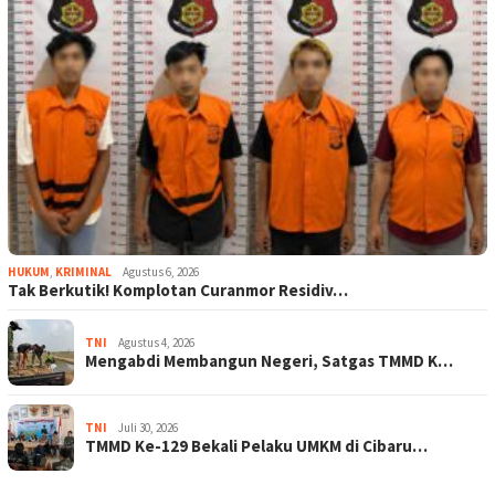
HUKUM
,
KRIMINAL
Agustus 6, 2026
Tak Berkutik! Komplotan Curanmor Residiv…
TNI
Agustus 4, 2026
Mengabdi Membangun Negeri, Satgas TMMD K…
TNI
Juli 30, 2026
TMMD Ke-129 Bekali Pelaku UMKM di Cibaru…