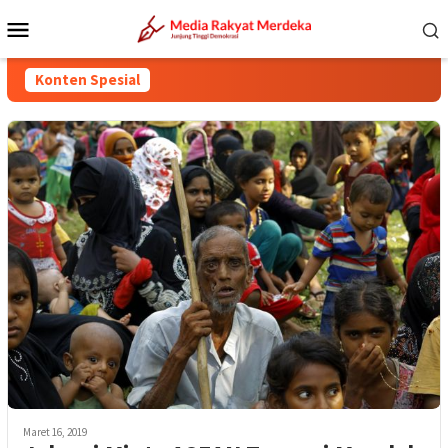
Loncat
Menu
ke
Mobile
konten
Konten Spesial
Maret 16, 2019