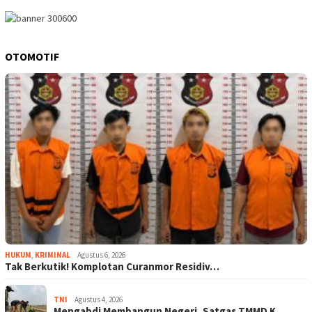
OTOMOTIF
HUKUM
,
KRIMINAL
Agustus 6, 2026
Tak Berkutik! Komplotan Curanmor Residiv…
TNI
Agustus 4, 2026
Mengabdi Membangun Negeri, Satgas TMMD K…