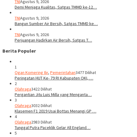
TNI
Agustus 9, 2026
Demi Menjaga Kualitas, Satgas TMMD ke-12…
TNI
Agustus 9, 2026
Bangun Sumber Air Bersih, Satgas TMMD ke…
TNI
Agustus 9, 2026
Perjuangan Hadirkan Air Bersih, Satgas T…
Berita Populer
1
Ogan Komering Ilir
,
Pemerintahan
3477 Dilihat
Peringatan HUT Ke- 79 RI Kabupaten OKI, …
2
Olahraga
3422 Dilihat
Pergantian Jitu Luis Milla yang Menganta…
3
Olahraga
3032 Dilihat
Klasemen F1 2019 Usai Bottas Menangi GP …
4
Olahraga
2983 Dilihat
Tunggal Putra Paceklik Gelar All England…
5