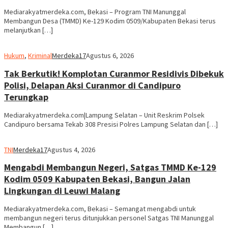
Mediarakyatmerdeka.com, Bekasi – Program TNI Manunggal
Membangun Desa (TMMD) Ke-129 Kodim 0509/Kabupaten Bekasi terus
melanjutkan […]
Hukum
,
Kriminal
Merdeka17
Agustus 6, 2026
Tak Berkutik! Komplotan Curanmor Residivis Dibekuk
Polisi, Delapan Aksi Curanmor di Candipuro
Terungkap
Mediarakyatmerdeka.com|Lampung Selatan – Unit Reskrim Polsek
Candipuro bersama Tekab 308 Presisi Polres Lampung Selatan dan […]
TNI
Merdeka17
Agustus 4, 2026
Mengabdi Membangun Negeri, Satgas TMMD Ke-129
Kodim 0509 Kabupaten Bekasi, Bangun Jalan
Lingkungan di Leuwi Malang
Mediarakyatmerdeka.com, Bekasi – Semangat mengabdi untuk
membangun negeri terus ditunjukkan personel Satgas TNI Manunggal
Membangun […]