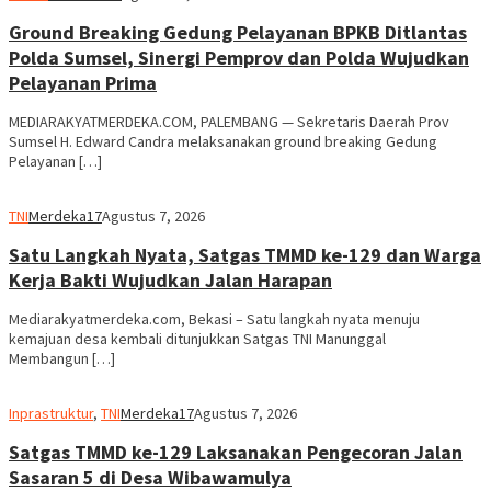
Ground Breaking Gedung Pelayanan BPKB Ditlantas
Polda Sumsel, Sinergi Pemprov dan Polda Wujudkan
Pelayanan Prima
MEDIARAKYATMERDEKA.COM, PALEMBANG — Sekretaris Daerah Prov
Sumsel H. Edward Candra melaksanakan ground breaking Gedung
Pelayanan […]
TNI
Merdeka17
Agustus 7, 2026
Satu Langkah Nyata, Satgas TMMD ke-129 dan Warga
Kerja Bakti Wujudkan Jalan Harapan
Mediarakyatmerdeka.com, Bekasi – Satu langkah nyata menuju
kemajuan desa kembali ditunjukkan Satgas TNI Manunggal
Membangun […]
Inprastruktur
,
TNI
Merdeka17
Agustus 7, 2026
Satgas TMMD ke-129 Laksanakan Pengecoran Jalan
Sasaran 5 di Desa Wibawamulya