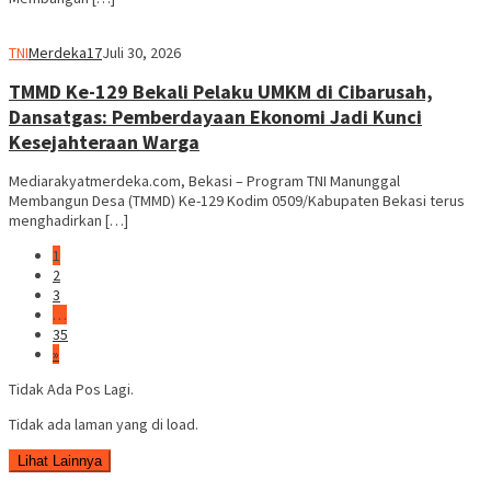
TNI
Merdeka17
Juli 30, 2026
TMMD Ke-129 Bekali Pelaku UMKM di Cibarusah,
Dansatgas: Pemberdayaan Ekonomi Jadi Kunci
Kesejahteraan Warga
Mediarakyatmerdeka.com, Bekasi – Program TNI Manunggal
Membangun Desa (TMMD) Ke-129 Kodim 0509/Kabupaten Bekasi terus
menghadirkan […]
1
2
3
…
35
»
Tidak Ada Pos Lagi.
Tidak ada laman yang di load.
Lihat Lainnya