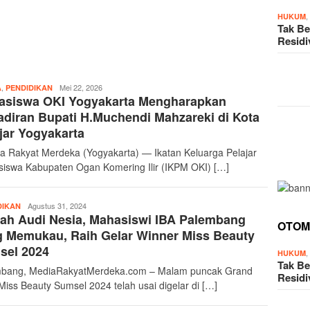
HUKUM
Tak Be
Resid
,
Merdeka17
Mei 22, 2026
A
PENDIDIKAN
asiswa OKI Yogyakarta Mengharapkan
diran Bupati H.Muchendi Mahzareki di Kota
jar Yogyakarta
a Rakyat Merdeka (Yogyakarta) — Ikatan Keluarga Pelajar
iswa Kabupaten Ogan Komering Ilir (IKPM OKI) […]
Merdeka17
Agustus 31, 2024
DIKAN
ah Audi Nesia, Mahasiswi IBA Palembang
OTOM
 Memukau, Raih Gelar Winner Miss Beauty
sel 2024
HUKUM
Tak Be
bang, MediaRakyatMerdeka.com – Malam puncak Grand
Resid
 Miss Beauty Sumsel 2024 telah usai digelar di […]