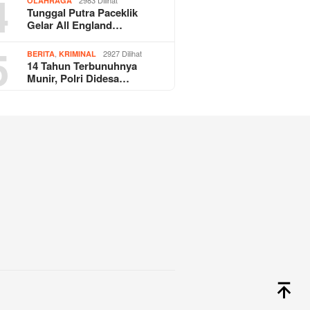
4
OLAHRAGA
Tunggal Putra Paceklik
Gelar All England…
5
,
2927 Dilihat
BERITA
KRIMINAL
14 Tahun Terbunuhnya
Munir, Polri Didesa…