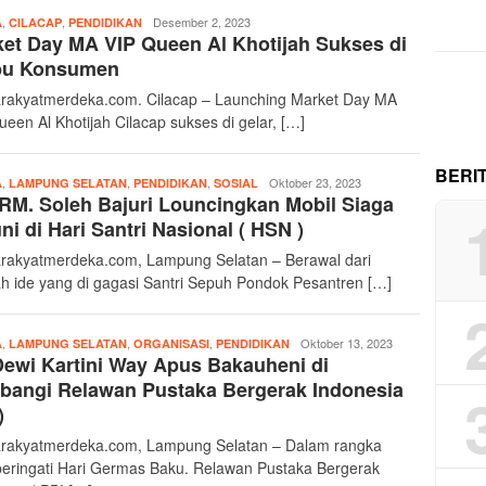
,
,
Merdeka17
Desember 2, 2023
A
CILACAP
PENDIDIKAN
et Day MA VIP Queen Al Khotijah Sukses di
bu Konsumen
rakyatmerdeka.com. Cilacap – Launching Market Day MA
ueen Al Khotijah Cilacap sukses di gelar, […]
BERI
,
,
,
Merdeka17
Oktober 23, 2023
A
LAMPUNG SELATAN
PENDIDIKAN
SOSIAL
RM. Soleh Bajuri Louncingkan Mobil Siaga
ni di Hari Santri Nasional ( HSN )
rakyatmerdeka.com, Lampung Selatan – Berawal dari
h ide yang di gagasi Santri Sepuh Pondok Pesantren […]
,
,
,
Merdeka17
Oktober 13, 2023
A
LAMPUNG SELATAN
ORGANISASI
PENDIDIKAN
ewi Kartini Way Apus Bakauheni di
bangi Relawan Pustaka Bergerak Indonesia
)
rakyatmerdeka.com, Lampung Selatan – Dalam rangka
ringati Hari Germas Baku. Relawan Pustaka Bergerak