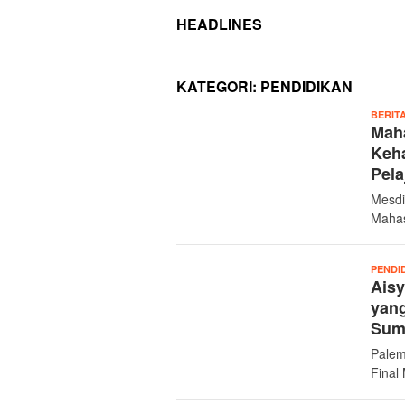
HEADLINES
KATEGORI:
PENDIDIKAN
BERIT
Mah
Keha
Pela
Mesdi
Mahas
PENDI
Aisy
yang
Sum
Palem
Final