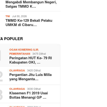
Mengabdi Membangun Negeri,
Satgas TMMD K…
Juli 30, 2026
TNI
TMMD Ke-129 Bekali Pelaku
UMKM di Cibaru…
TA POPULER
1
,
OGAN KOMERING ILIR
3475 Dilihat
PEMERINTAHAN
Peringatan HUT Ke- 79 RI
Kabupaten OKI, …
2
3420 Dilihat
OLAHRAGA
Pergantian Jitu Luis Milla
yang Menganta…
3
3030 Dilihat
OLAHRAGA
Klasemen F1 2019 Usai
Bottas Menangi GP …
2983 Dilihat