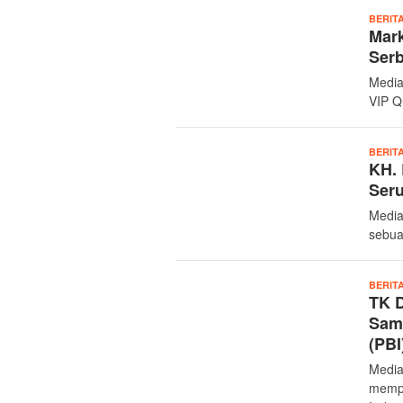
BERIT
Mark
Ser
Media
VIP Q
BERIT
KH. 
Seru
Media
sebua
BERIT
TK D
Sam
(PBI
Media
mempe