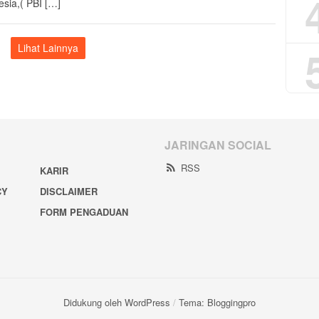
esia,( PBI […]
Lihat Lainnya
JARINGAN SOCIAL
RSS
KARIR
CY
DISCLAIMER
FORM PENGADUAN
Didukung oleh WordPress
/
Tema: Bloggingpro