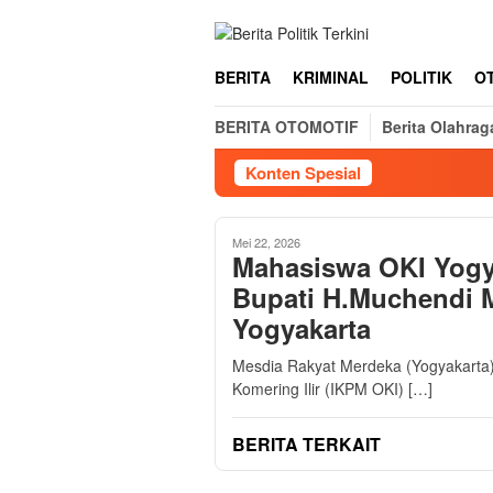
Loncat
ke
konten
BERITA
KRIMINAL
POLITIK
O
BERITA OTOMOTIF
Berita Olahrag
Konten Spesial
Mei 22, 2026
Mahasiswa OKI Yogy
Bupati H.Muchendi M
Yogyakarta
Mesdia Rakyat Merdeka (Yogyakarta
Komering Ilir (IKPM OKI) […]
BERITA TERKAIT