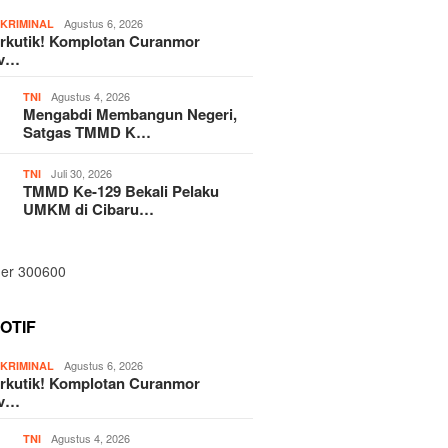
,
Agustus 6, 2026
KRIMINAL
rkutik! Komplotan Curanmor
iv…
Agustus 4, 2026
TNI
Mengabdi Membangun Negeri,
Satgas TMMD K…
Juli 30, 2026
TNI
TMMD Ke-129 Bekali Pelaku
UMKM di Cibaru…
OTIF
,
Agustus 6, 2026
KRIMINAL
rkutik! Komplotan Curanmor
iv…
Agustus 4, 2026
TNI