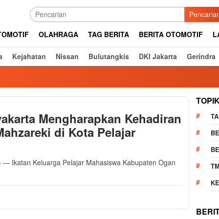
Pencaria
TOMOTIF
OLAHRAGA
TAG BERITA
BERITA OTOMOTIF
L
a
Kejahatan
Nissan
Bulutangkis
DKI Jakarta
Gerindra
TOPI
akarta Mengharapkan Kehadiran
TA
ahzareki di Kota Pelajar
BE
BE
) — Ikatan Keluarga Pelajar Mahasiswa Kabupaten Ogan
T
K
BERI