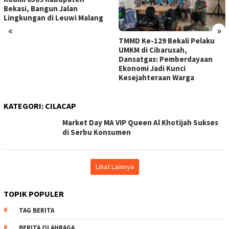
Bekasi, Bangun Jalan
Lingkungan di Leuwi Malang
«
»
TMMD Ke-129 Bekali Pelaku
UMKM di Cibarusah,
Dansatgas: Pemberdayaan
Ekonomi Jadi Kunci
Kesejahteraan Warga
KATEGORI:
CILACAP
Market Day MA VIP Queen Al Khotijah Sukses
di Serbu Konsumen
Lihat Lainnya
TOPIK POPULER
TAG BERITA
BERITA OLAHRAGA