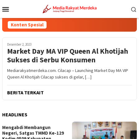
Loncat
Menu
ke
Mobile
konten
Konten Spesial
Desember 2, 2023
Market Day MA VIP Queen Al Khotijah
Sukses di Serbu Konsumen
Mediarakyatmerdeka.com. Cilacap – Launching Market Day MA VIP
Queen Al Khotijah Cilacap sukses di gelar, […]
BERITA TERKAIT
HEADLINES
Mengabdi Membangun
Negeri, Satgas TMMD Ke-129
Kodim 0509 Kabupaten