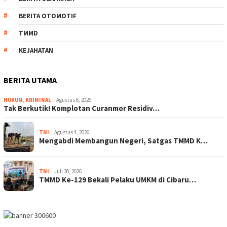
BERITA OTOMOTIF
TMMD
KEJAHATAN
BERITA UTAMA
HUKUM
,
KRIMINAL
Agustus 6, 2026
Tak Berkutik! Komplotan Curanmor Residiv…
TNI
Agustus 4, 2026
Mengabdi Membangun Negeri, Satgas TMMD K…
TNI
Juli 30, 2026
TMMD Ke-129 Bekali Pelaku UMKM di Cibaru…