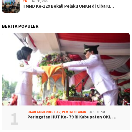
TNI
Juli 30, 2026
TMMD Ke-129 Bekali Pelaku UMKM di Cibaru…
BERITA POPULER
1
OGAN KOMERING ILIR
,
PEMERINTAHAN
3475 Dilihat
Peringatan HUT Ke- 79 RI Kabupaten OKI, …