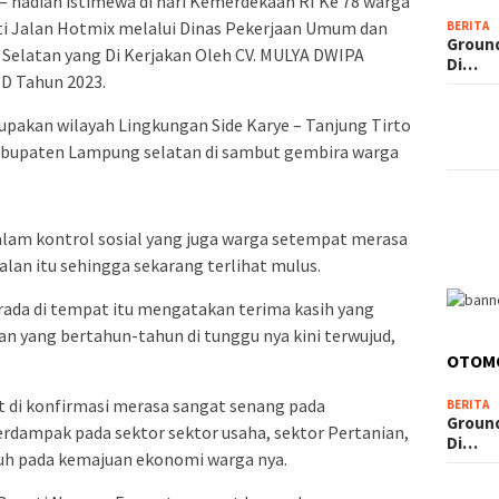
hadiah istimewa di hari Kemerdekaan RI Ke 78 warga
ti Jalan Hotmix melalui Dinas Pekerjaan Umum dan
BERITA
Groun
elatan yang Di Kerjakan Oleh CV. MULYA DWIPA
Di…
D Tahun 2023.
upakan wilayah Lingkungan Side Karye – Tanjung Tirto
abupaten Lampung selatan di sambut gembira warga
alam kontrol sosial yang juga warga setempat merasa
lan itu sehingga sekarang terlihat mulus.
ada di tempat itu mengatakan terima kasih yang
n yang bertahun-tahun di tunggu nya kini terwujud,
OTOM
 di konfirmasi merasa sangat senang pada
BERITA
Groun
rdampak pada sektor sektor usaha, sektor Pertanian,
Di…
h pada kemajuan ekonomi warga nya.