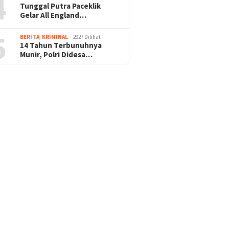
4
Tunggal Putra Paceklik
Gelar All England…
5
BERITA
,
KRIMINAL
2927 Dilihat
14 Tahun Terbunuhnya
Munir, Polri Didesa…