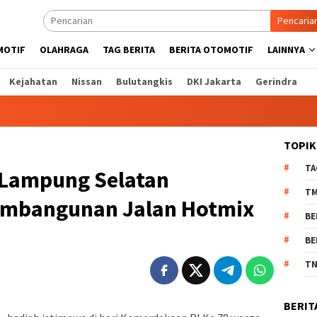
Pencaria
MOTIF
OLAHRAGA
TAG BERITA
BERITA OTOMOTIF
LAINNYA
Kejahatan
Nissan
Bulutangkis
DKI Jakarta
Gerindra
TOPIK
TA
 Lampung Selatan
T
embangunan Jalan Hotmix
BE
BE
TN
BERIT