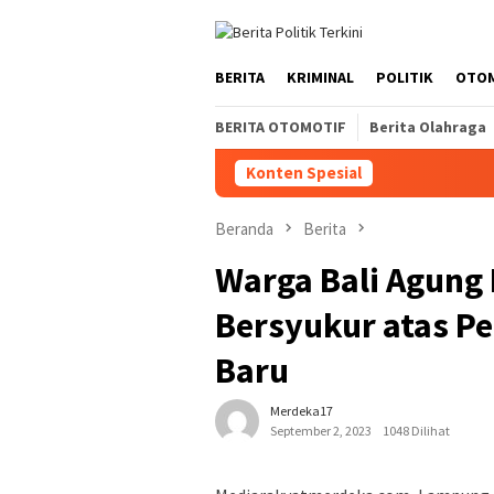
Loncat
ke
konten
BERITA
KRIMINAL
POLITIK
OTO
BERITA OTOMOTIF
Berita Olahraga
Konten Spesial
Beranda
Berita
Warga Bali Agung
Bersyukur atas P
Baru
Merdeka17
September 2, 2023
1048 Dilihat