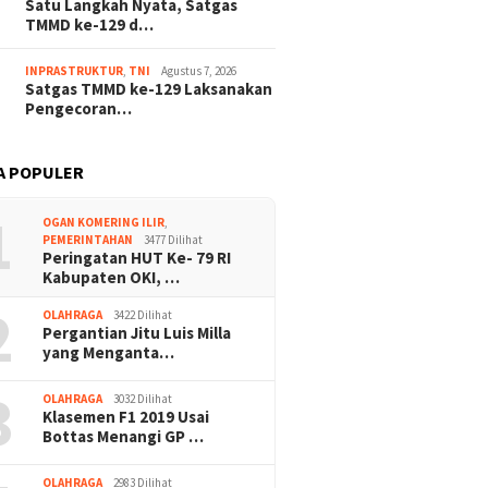
Satu Langkah Nyata, Satgas
TMMD ke-129 d…
INPRASTRUKTUR
,
TNI
Agustus 7, 2026
Satgas TMMD ke-129 Laksanakan
Pengecoran…
A POPULER
1
OGAN KOMERING ILIR
,
PEMERINTAHAN
3477 Dilihat
Peringatan HUT Ke- 79 RI
Kabupaten OKI, …
2
OLAHRAGA
3422 Dilihat
Pergantian Jitu Luis Milla
yang Menganta…
3
OLAHRAGA
3032 Dilihat
Klasemen F1 2019 Usai
Bottas Menangi GP …
OLAHRAGA
2983 Dilihat