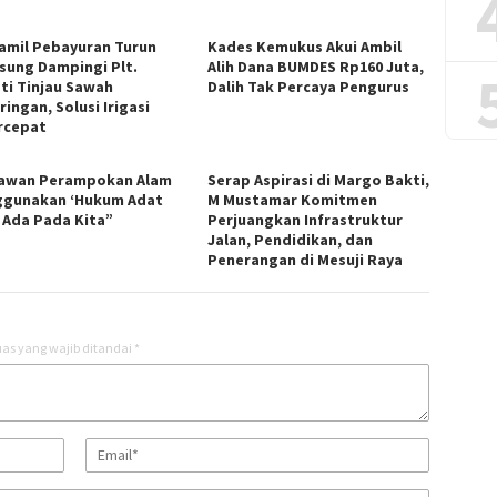
amil Pebayuran Turun
Kades Kemukus Akui Ambil
sung Dampingi Plt.
Alih Dana BUMDES Rp160 Juta,
ti Tinjau Sawah
Dalih Tak Percaya Pengurus
ingan, Solusi Irigasi
rcepat
awan Perampokan Alam
Serap Aspirasi di Margo Bakti,
gunakan ‘Hukum Adat
M Mustamar Komitmen
 Ada Pada Kita”
Perjuangkan Infrastruktur
Jalan, Pendidikan, dan
Penerangan di Mesuji Raya
as yang wajib ditandai
*