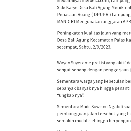
Mediarakyatmerdeka.com, Lampung – 
Side Karye Desa Bali Agung Menikma
Penataan Ruang ( DPUPR ) Lampung S
MANDIRI Mengunakan anggaran APB
Peningkatan kualitas jalan yang mer
Desa Bali Agung Kecamatan Palas K
setempat, Sabtu, 2/9/2023.
Wayan Suyetame pratisi yang aktif d
sangat senang dengan penggerjaan ja
Sementara warga yang kebetulan ber
sebanyak banyak nya hingga penantia
“ungkap nya”.
Sementara Made Suwisnu Ngabdi saat
pembangguan jalan tersebut yang be
semakin mudah sehingga berpengaru