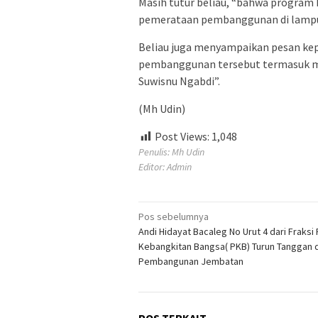
Masih tutur beliau, “bahwa progra
pemerataan pembanggunan di lampun
Beliau juga menyampaikan pesan kep
pembanggunan tersebut termasuk me
Suwisnu Ngabdi”.
(Mh Udin)
Post Views:
1,048
Penulis: Mh Udin
Editor: Admin
Navigasi
Pos sebelumnya
Andi Hidayat Bacaleg No Urut 4 dari Fraksi 
pos
Kebangkitan Bangsa( PKB) Turun Tanggan 
Pembangunan Jembatan