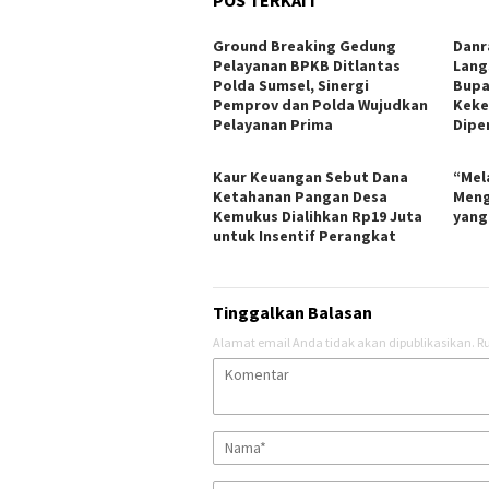
POS TERKAIT
Ground Breaking Gedung
Danr
Pelayanan BPKB Ditlantas
Lang
Polda Sumsel, Sinergi
Bupa
Pemprov dan Polda Wujudkan
Keker
Pelayanan Prima
Dipe
Kaur Keuangan Sebut Dana
“Mel
Ketahanan Pangan Desa
Meng
Kemukus Dialihkan Rp19 Juta
yang
untuk Insentif Perangkat
Tinggalkan Balasan
Alamat email Anda tidak akan dipublikasikan.
Ru