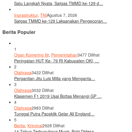
Satu Langkah Nyata, Satgas TMMD ke-129 d…
Inprastruktur
,
TNI
Agustus 7, 2026
Satgas TMMD ke-129 Laksanakan Pengecoran…
Berita Populer
1
Ogan Komering Ilir
,
Pemerintahan
3477 Dilihat
Peringatan HUT Ke- 79 RI Kabupaten OKI, …
2
Olahraga
3422 Dilihat
Pergantian Jitu Luis Milla yang Menganta…
3
Olahraga
3032 Dilihat
Klasemen F1 2019 Usai Bottas Menangi GP …
4
Olahraga
2983 Dilihat
Tunggal Putra Paceklik Gelar All England…
5
Berita
,
Kriminal
2928 Dilihat
14 Tahun Terbunuhnya Munir, Polri Didesa…