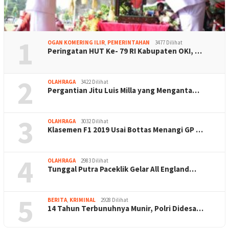
1
OGAN KOMERING ILIR
,
PEMERINTAHAN
3477 Dilihat
Peringatan HUT Ke- 79 RI Kabupaten OKI, …
2
OLAHRAGA
3422 Dilihat
Pergantian Jitu Luis Milla yang Menganta…
3
OLAHRAGA
3032 Dilihat
Klasemen F1 2019 Usai Bottas Menangi GP …
4
OLAHRAGA
2983 Dilihat
Tunggal Putra Paceklik Gelar All England…
5
BERITA
,
KRIMINAL
2928 Dilihat
14 Tahun Terbunuhnya Munir, Polri Didesa…