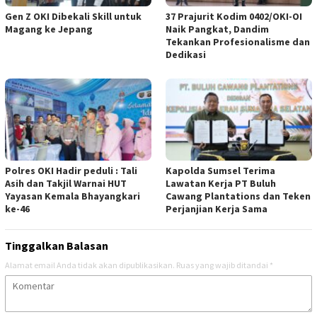
Gen Z OKI Dibekali Skill untuk
37 Prajurit Kodim 0402/OKI-OI
Magang ke Jepang
Naik Pangkat, Dandim
Tekankan Profesionalisme dan
Dedikasi
Polres OKI Hadir peduli : Tali
Kapolda Sumsel Terima
Asih dan Takjil Warnai HUT
Lawatan Kerja PT Buluh
Yayasan Kemala Bhayangkari
Cawang Plantations dan Teken
ke-46
Perjanjian Kerja Sama
Tinggalkan Balasan
Alamat email Anda tidak akan dipublikasikan.
Ruas yang wajib ditandai
*