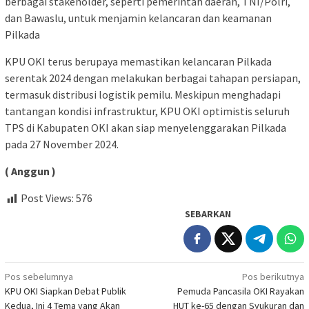
berbagai stakeholder, seperti pemerintah daerah, TNI/Polri,
dan Bawaslu, untuk menjamin kelancaran dan keamanan
Pilkada
KPU OKI terus berupaya memastikan kelancaran Pilkada
serentak 2024 dengan melakukan berbagai tahapan persiapan,
termasuk distribusi logistik pemilu. Meskipun menghadapi
tantangan kondisi infrastruktur, KPU OKI optimistis seluruh
TPS di Kabupaten OKI akan siap menyelenggarakan Pilkada
pada 27 November 2024.
( Anggun )
Post Views:
576
SEBARKAN
Navigasi
Pos sebelumnya
Pos berikutnya
KPU OKI Siapkan Debat Publik
Pemuda Pancasila OKI Rayakan
pos
Kedua, Ini 4 Tema yang Akan
HUT ke-65 dengan Syukuran dan