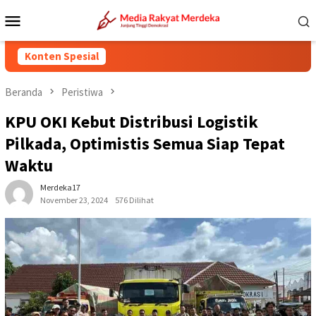
Loncat
Menu
ke
Mobile
konten
Konten Spesial
Beranda
Peristiwa
KPU OKI Kebut Distribusi Logistik
Pilkada, Optimistis Semua Siap Tepat
Waktu
Merdeka17
November 23, 2024
576 Dilihat