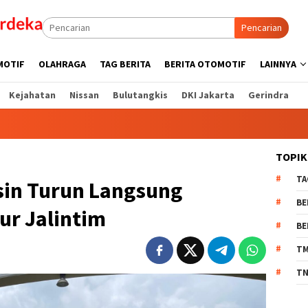
Pencarian
MOTIF
OLAHRAGA
TAG BERITA
BERITA OTOMOTIF
LAINNYA
Kejahatan
Nissan
Bulutangkis
DKI Jakarta
Gerindra
TOPIK
TA
sin Turun Langsung
BE
r Jalintim
BE
T
TN