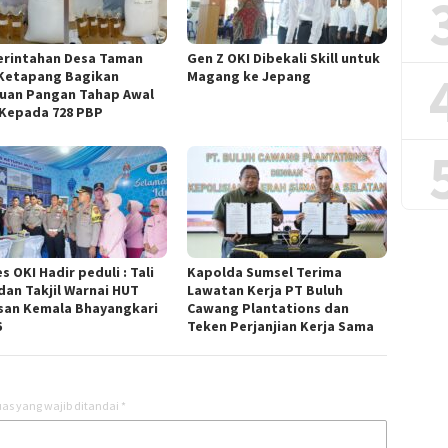
rintahan Desa Taman
Gen Z OKI Dibekali Skill untuk
 Ketapang Bagikan
Magang ke Jepang
uan Pangan Tahap Awal
 Kepada 728 PBP
s OKI Hadir peduli : Tali
Kapolda Sumsel Terima
 dan Takjil Warnai HUT
Lawatan Kerja PT Buluh
san Kemala Bhayangkari
Cawang Plantations dan
6
Teken Perjanjian Kerja Sama
as yang wajib ditandai
*