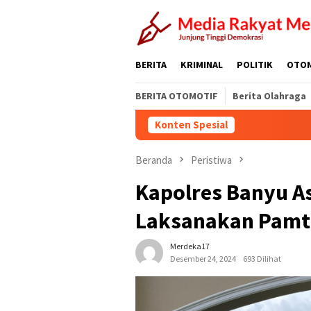
Loncat
ke
konten
BERITA
KRIMINAL
POLITIK
OTO
BERITA OTOMOTIF
Berita Olahraga
Konten Spesial
Beranda
Peristiwa
Kapolres Banyu A
Laksanakan Pamtu
Merdeka17
Desember 24, 2024
693 Dilihat