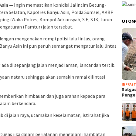
Asin —
Ingin memastikan konidisi Jalintim Betung-
era Selatan, Kapolres Banyu Asin, Polda Sumsel, AKBP
ampingi Waka Polres, Kompol Adriansyah, S.E, S.IK, turun
OTOM
ngaturan (Pamtur) jalan tersebut.
ngan mengenakan rompi polisi lalu lintas, orang
Banyu Asin ini pun penuh semangat mengatur lalu lintas
 ada di sepanjang jalan menjadi aman, lancar dan tertib.
aan nataru sehingga akan semakin ramai dilintasi
INPRAS
Satga
Penge
n memberikan himbauan dan juga arahan kepada para
dalam berkendara.
b di jalan raya, utamakan keselamatan, istirahat jika
 petugas jika dalam perjalanan mengalami hambatan