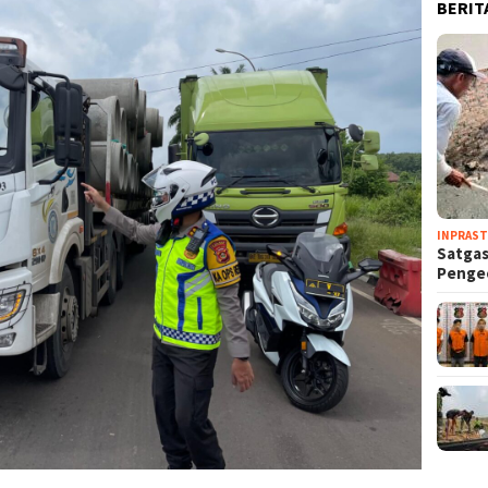
BERIT
INPRAS
Satga
Penge