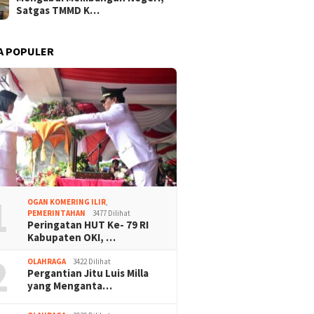
Satgas TMMD K…
A POPULER
1
OGAN KOMERING ILIR
,
PEMERINTAHAN
3477 Dilihat
Peringatan HUT Ke- 79 RI
Kabupaten OKI, …
2
OLAHRAGA
3422 Dilihat
Pergantian Jitu Luis Milla
yang Menganta…