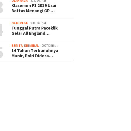
3
OLAHRAGA
3030 Dilihat
Klasemen F1 2019 Usai
Bottas Menangi GP …
4
OLAHRAGA
2983 Dilihat
Tunggal Putra Paceklik
Gelar All England…
5
BERITA
,
KRIMINAL
2927 Dilihat
14 Tahun Terbunuhnya
Munir, Polri Didesa…