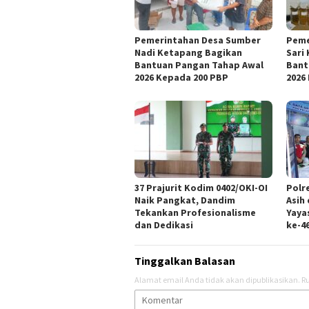
Pemerintahan Desa Sumber
Peme
Nadi Ketapang Bagikan
Sari
Bantuan Pangan Tahap Awal
Bant
2026 Kepada 200 PBP
2026
37 Prajurit Kodim 0402/OKI-OI
Polre
Naik Pangkat, Dandim
Asih
Tekankan Profesionalisme
Yaya
dan Dedikasi
ke-4
Tinggalkan Balasan
Alamat email Anda tidak akan dipublikasikan.
Ru