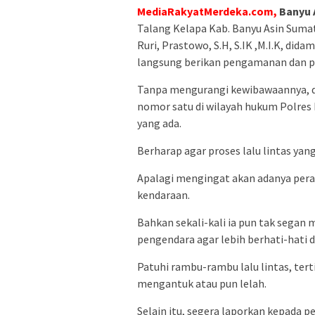
MediaRakyatMerdeka.com,
Banyu 
Talang Kelapa Kab. Banyu Asin Sumat
Ruri, Prastowo, S.H, S.IK ,M.I.K, did
langsung berikan pengamanan dan pe
Tanpa mengurangi kewibawaannya, de
nomor satu di wilayah hukum Polres 
yang ada.
Berharap agar proses lalu lintas yang
Apalagi mengingat akan adanya peray
kendaraan.
Bahkan sekali-kali ia pun tak sega
pengendara agar lebih berhati-hati 
Patuhi rambu-rambu lalu lintas, terti
mengantuk atau pun lelah.
Selain itu, segera laporkan kepada