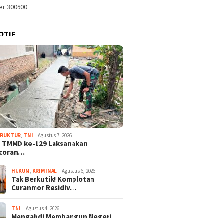
OTIF
TRUKTUR
,
TNI
Agustus 7, 2026
s TMMD ke-129 Laksanakan
coran…
HUKUM
,
KRIMINAL
Agustus 6, 2026
Tak Berkutik! Komplotan
Curanmor Residiv…
TNI
Agustus 4, 2026
Mengabdi Membangun Negeri,