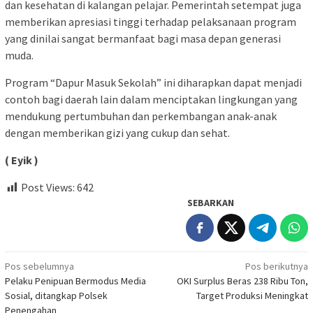
dan kesehatan di kalangan pelajar. Pemerintah setempat juga
memberikan apresiasi tinggi terhadap pelaksanaan program
yang dinilai sangat bermanfaat bagi masa depan generasi
muda.
Program “Dapur Masuk Sekolah” ini diharapkan dapat menjadi
contoh bagi daerah lain dalam menciptakan lingkungan yang
mendukung pertumbuhan dan perkembangan anak-anak
dengan memberikan gizi yang cukup dan sehat.
( Eyik )
Post Views:
642
SEBARKAN
Navigasi
Pos sebelumnya
Pos berikutnya
Pelaku Penipuan Bermodus Media
OKI Surplus Beras 238 Ribu Ton,
pos
Sosial, ditangkap Polsek
Target Produksi Meningkat
Penengahan