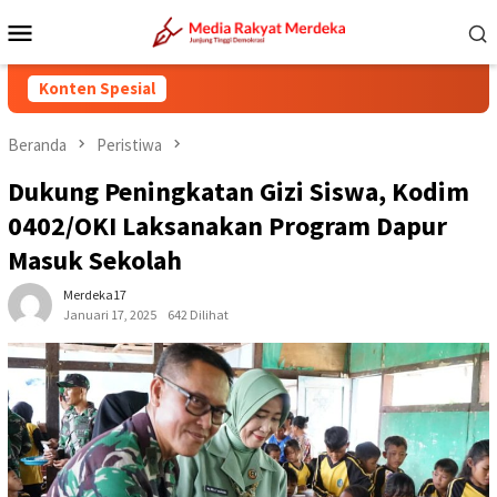
Loncat
Menu
ke
Mobile
konten
Konten Spesial
Beranda
Peristiwa
Dukung Peningkatan Gizi Siswa, Kodim
0402/OKI Laksanakan Program Dapur
Masuk Sekolah
Merdeka17
Januari 17, 2025
642 Dilihat