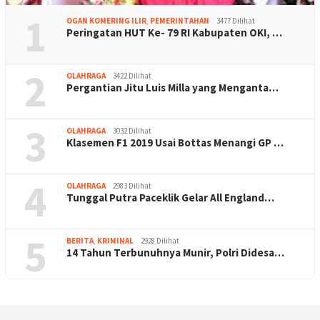
1
OGAN KOMERING ILIR
,
PEMERINTAHAN
3477 Dilihat
Peringatan HUT Ke- 79 RI Kabupaten OKI, …
2
OLAHRAGA
3422 Dilihat
Pergantian Jitu Luis Milla yang Menganta…
3
OLAHRAGA
3032 Dilihat
Klasemen F1 2019 Usai Bottas Menangi GP …
4
OLAHRAGA
2983 Dilihat
Tunggal Putra Paceklik Gelar All England…
5
BERITA
,
KRIMINAL
2928 Dilihat
14 Tahun Terbunuhnya Munir, Polri Didesa…