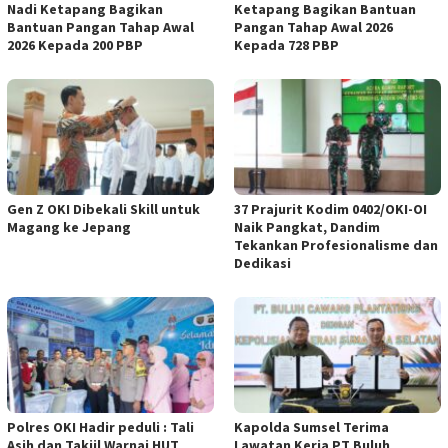
Nadi Ketapang Bagikan
Ketapang Bagikan Bantuan
Bantuan Pangan Tahap Awal
Pangan Tahap Awal 2026
2026 Kepada 200 PBP
Kepada 728 PBP
Gen Z OKI Dibekali Skill untuk
37 Prajurit Kodim 0402/OKI-OI
Magang ke Jepang
Naik Pangkat, Dandim
Tekankan Profesionalisme dan
Dedikasi
Polres OKI Hadir peduli : Tali
Kapolda Sumsel Terima
Asih dan Takjil Warnai HUT
Lawatan Kerja PT Buluh