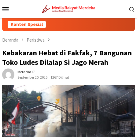
Loncat
Menu
ke
Mobile
konten
Konten Spesial
Beranda
Peristiwa
Kebakaran Hebat di Fakfak, 7 Bangunan
Toko Ludes Dilalap Si Jago Merah
Merdeka17
September 20, 2025
1267 Dilihat