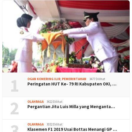
1
OGAN KOMERING ILIR
,
PEMERINTAHAN
3477 Dilihat
Peringatan HUT Ke- 79 RI Kabupaten OKI, …
2
OLAHRAGA
3422 Dilihat
Pergantian Jitu Luis Milla yang Menganta…
3
OLAHRAGA
3032 Dilihat
Klasemen F1 2019 Usai Bottas Menangi GP …