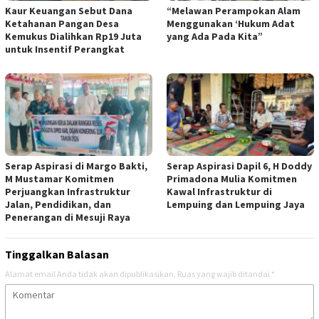
Kaur Keuangan Sebut Dana
“Melawan Perampokan Alam
Ketahanan Pangan Desa
Menggunakan ‘Hukum Adat
Kemukus Dialihkan Rp19 Juta
yang Ada Pada Kita”
untuk Insentif Perangkat
Serap Aspirasi di Margo Bakti,
Serap Aspirasi Dapil 6, H Doddy
M Mustamar Komitmen
Primadona Mulia Komitmen
Perjuangkan Infrastruktur
Kawal Infrastruktur di
Jalan, Pendidikan, dan
Lempuing dan Lempuing Jaya
Penerangan di Mesuji Raya
Tinggalkan Balasan
Alamat email Anda tidak akan dipublikasikan.
Ruas yang wajib ditandai
*