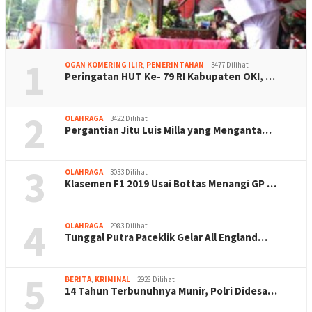
1
OGAN KOMERING ILIR
,
PEMERINTAHAN
3477 Dilihat
Peringatan HUT Ke- 79 RI Kabupaten OKI, …
2
OLAHRAGA
3422 Dilihat
Pergantian Jitu Luis Milla yang Menganta…
3
OLAHRAGA
3033 Dilihat
Klasemen F1 2019 Usai Bottas Menangi GP …
4
OLAHRAGA
2983 Dilihat
Tunggal Putra Paceklik Gelar All England…
5
BERITA
,
KRIMINAL
2928 Dilihat
14 Tahun Terbunuhnya Munir, Polri Didesa…