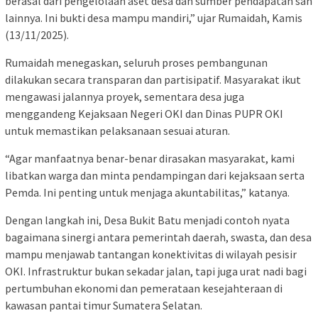
berasal dari pengelolaan aset desa dan sumber pendapatan sah
lainnya. Ini bukti desa mampu mandiri,” ujar Rumaidah, Kamis
(13/11/2025).
Rumaidah menegaskan, seluruh proses pembangunan
dilakukan secara transparan dan partisipatif. Masyarakat ikut
mengawasi jalannya proyek, sementara desa juga
menggandeng Kejaksaan Negeri OKI dan Dinas PUPR OKI
untuk memastikan pelaksanaan sesuai aturan.
“Agar manfaatnya benar-benar dirasakan masyarakat, kami
libatkan warga dan minta pendampingan dari kejaksaan serta
Pemda. Ini penting untuk menjaga akuntabilitas,” katanya.
Dengan langkah ini, Desa Bukit Batu menjadi contoh nyata
bagaimana sinergi antara pemerintah daerah, swasta, dan desa
mampu menjawab tantangan konektivitas di wilayah pesisir
OKI. Infrastruktur bukan sekadar jalan, tapi juga urat nadi bagi
pertumbuhan ekonomi dan pemerataan kesejahteraan di
kawasan pantai timur Sumatera Selatan.