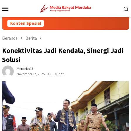
Loncat
Menu
ke
Mobile
konten
Konten Spesial
Beranda
Berita
Konektivitas Jadi Kendala, Sinergi Jadi
Solusi
Merdeka17
November 17, 2025
401 Dilihat