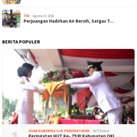
TNI
Agustus 9, 2026
Perjuangan Hadirkan Air Bersih, Satgas T…
BERITA POPULER
OGAN KOMERING ILIR
,
PEMERINTAHAN
3477 Dilihat
Peringatan HUT Ke- 79 RI Kabupaten OKI, …