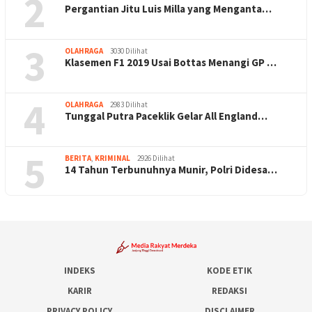
2
Pergantian Jitu Luis Milla yang Menganta…
3
OLAHRAGA
3030 Dilihat
Klasemen F1 2019 Usai Bottas Menangi GP …
4
OLAHRAGA
2983 Dilihat
Tunggal Putra Paceklik Gelar All England…
5
BERITA
,
KRIMINAL
2926 Dilihat
14 Tahun Terbunuhnya Munir, Polri Didesa…
INDEKS
KODE ETIK
KARIR
REDAKSI
PRIVACY POLICY
DISCLAIMER