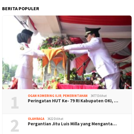
BERITA POPULER
1
OGAN KOMERING ILIR
,
PEMERINTAHAN
3477 Dilihat
Peringatan HUT Ke- 79 RI Kabupaten OKI, …
2
OLAHRAGA
3422 Dilihat
Pergantian Jitu Luis Milla yang Menganta…