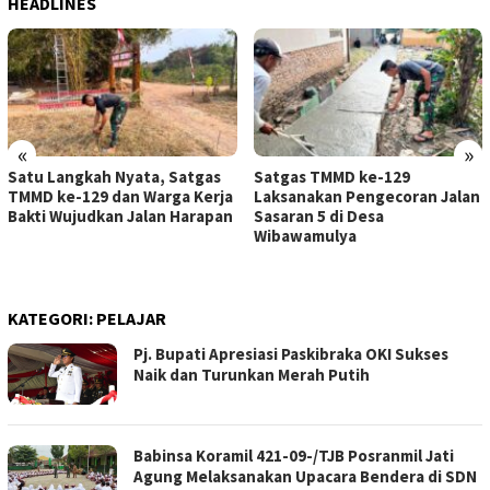
HEADLINES
«
»
Satu Langkah Nyata, Satgas
Satgas TMMD ke-129
TMMD ke-129 dan Warga Kerja
Laksanakan Pengecoran Jalan
Bakti Wujudkan Jalan Harapan
Sasaran 5 di Desa
Wibawamulya
KATEGORI:
PELAJAR
Pj. Bupati Apresiasi Paskibraka OKI Sukses
Naik dan Turunkan Merah Putih
Babinsa Koramil 421-09-/TJB Posranmil Jati
Agung Melaksanakan Upacara Bendera di SDN