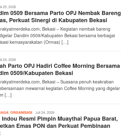
deka17
li 25, 2026
dim 0509 Bersama Parto OPJ Nembak Bareng
s, Perkuat Sinergi di Kabupaten Bekasi
rakyatmerdeka.com, Bekasi – Kegiatan nembak bareng
digelar Dandim 0509/Kabupaten Bekasi bersama berbagai
isasi kemasyarakatan (Ormas) […]
deka17
li 24, 2026
ah Parto OPJ Hadiri Coffee Morning Bersama
dim 0509/Kabupaten Bekasi
rakyatmerdeka.com, Bekasi – Suasana penuh keakraban
ebersamaan mewarnai kegiatan Coffee Morning yang digelar
m […]
,
Merdeka17
Juli 24, 2026
RAGA
ORGANISASI
 Indou Resmi Pimpin Muaythai Papua Barat,
getkan Emas PON dan Perkuat Pembinaan
t