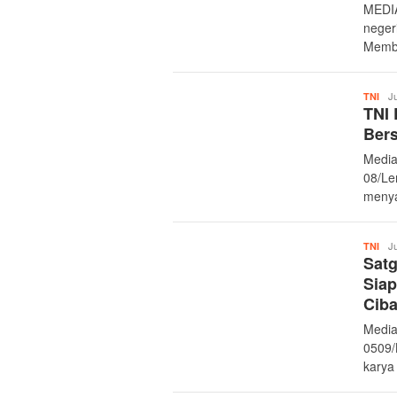
MEDI
neger
Memb
Mer
Ju
TNI
TNI 
Bers
Media
08/Le
menya
Mer
Ju
TNI
Sat
Sia
Cib
Media
0509/
karya 