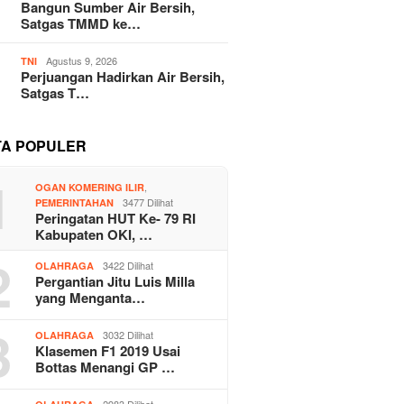
Bangun Sumber Air Bersih,
Satgas TMMD ke…
Agustus 9, 2026
TNI
Perjuangan Hadirkan Air Bersih,
Satgas T…
TA POPULER
1
,
OGAN KOMERING ILIR
3477 Dilihat
PEMERINTAHAN
Peringatan HUT Ke- 79 RI
Kabupaten OKI, …
2
3422 Dilihat
OLAHRAGA
Pergantian Jitu Luis Milla
yang Menganta…
3
3032 Dilihat
OLAHRAGA
Klasemen F1 2019 Usai
Bottas Menangi GP …
2983 Dilihat