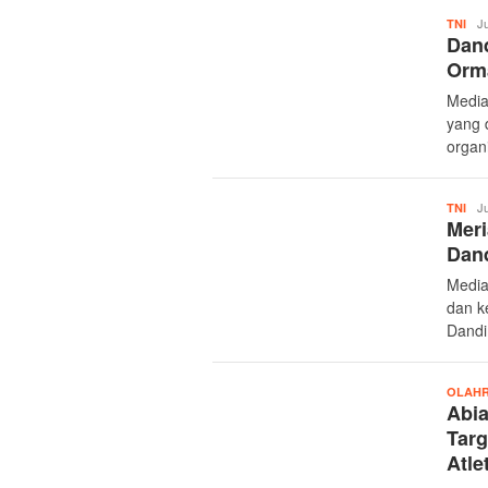
Mer
Ju
TNI
Dan
Orma
Media
yang 
organ
Mer
Ju
TNI
Meri
Dan
Media
dan k
Dandi
OLAH
Abia
Tar
Atle