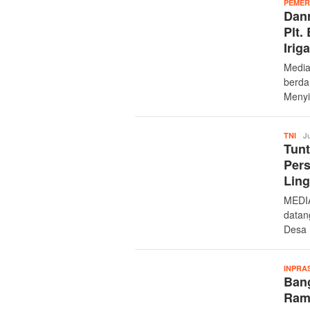
PEMER
Dan
Plt.
Irig
Media
berda
Menyi
Mer
Ju
TNI
Tun
Pers
Lin
MEDI
datan
Desa 
INPRA
Ban
Ram