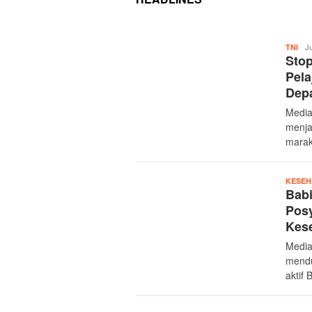
BERITA
Mer
Ju
TNI
POLITIK
Sto
TERKINI
Pela
Dep
Media
menja
marak
KESEH
Babi
Posy
Kes
Media
mendu
aktif 