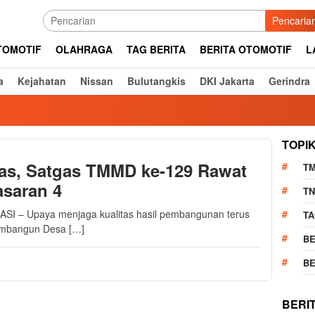
Pencaria
TOMOTIF
OLAHRAGA
TAG BERITA
BERITA OTOMOTIF
L
a
Kejahatan
Nissan
Bulutangkis
DKI Jakarta
Gerindra
TOPI
tas, Satgas TMMD ke-129 Rawat
T
asaran 4
TN
– Upaya menjaga kualitas hasil pembangunan terus
TA
embangun Desa […]
BE
BE
BERI