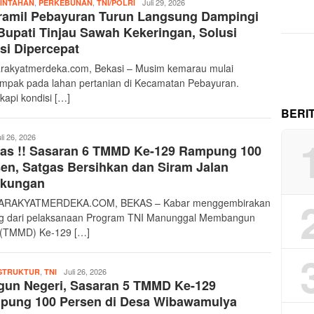
,
,
Merdeka17
Juli 29, 2026
INTAHAN
PERKEBUNAN
TNI/POLRI
ramil Pebayuran Turun Langsung Dampingi
 Bupati Tinjau Sawah Kekeringan, Solusi
asi Dipercepat
rakyatmerdeka.com, Bekasi – Musim kemarau mulai
mpak pada lahan pertanian di Kecamatan Pebayuran.
kapi kondisi […]
BERI
deka17
li 26, 2026
tas !! Sasaran 6 TMMD Ke-129 Rampung 100
en, Satgas Bersihkan dan Siram Jalan
gkungan
ARAKYATMERDEKA.COM, BEKAS – Kabar menggembirakan
g dari pelaksanaan Program TNI Manunggal Membangun
(TMMD) Ke-129 […]
,
Merdeka17
Juli 26, 2026
STRUKTUR
TNI
gun Negeri, Sasaran 5 TMMD Ke-129
pung 100 Persen di Desa Wibawamulya