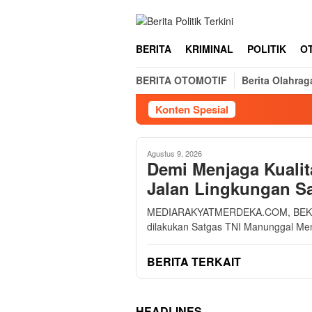
Loncat
ke
konten
BERITA
KRIMINAL
POLITIK
O
BERITA OTOMOTIF
Berita Olahrag
Konten Spesial
Agustus 9, 2026
Demi Menjaga Kuali
Jalan Lingkungan S
MEDIARAKYATMERDEKA.COM, BEKASI 
dilakukan Satgas TNI Manunggal M
BERITA TERKAIT
HEADLINES