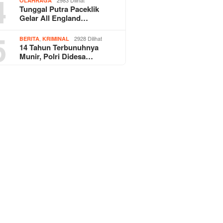
4
OLAHRAGA
Tunggal Putra Paceklik
Gelar All England…
5
,
2928 Dilihat
BERITA
KRIMINAL
14 Tahun Terbunuhnya
Munir, Polri Didesa…