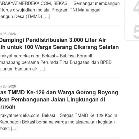
ARAKYATMERDEKA.COM, BEKASI – Semangat membangun
i terus diwujudkan melalui Program TNI Manunggal
angun Desa (TMMD) […]
deka17
li 25, 2026
Dampingi Pendistribusian 3.000 Liter Air
ih untuk 100 Warga Serang Cikarang Selatan
rakyatmerdeka.com, Bekasi – Babinsa Koramil
mahabang bersama Perumda Tirta Bhagasasi dan BPBD
lurkan bantuan air […]
deka17
li 25, 2026
gas TMMD Ke-129 dan Warga Gotong Royong
pkan Pembangunan Jalan Lingkungan di
arusah
rakyatmerdeka.com, Bekasi – Satgas TMMD Ke-129 Kodim
Kabupaten Bekasi bersama warga melaksanakan kegiatan
bakti […]