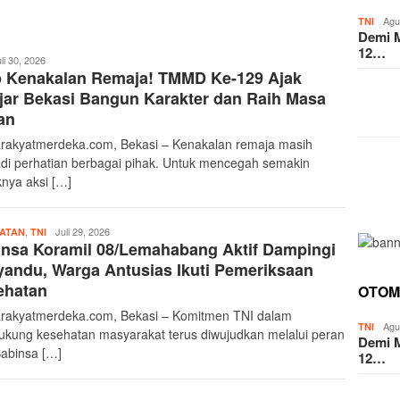
Agu
TNI
Demi M
12…
deka17
li 30, 2026
p Kenakalan Remaja! TMMD Ke-129 Ajak
jar Bekasi Bangun Karakter dan Raih Masa
an
rakyatmerdeka.com, Bekasi – Kenakalan remaja masih
di perhatian berbagai pihak. Untuk mencegah semakin
nya aksi […]
,
Merdeka17
Juli 29, 2026
ATAN
TNI
nsa Koramil 08/Lemahabang Aktif Dampingi
andu, Warga Antusias Ikuti Pemeriksaan
ehatan
OTOM
rakyatmerdeka.com, Bekasi – Komitmen TNI dalam
Agu
TNI
kung kesehatan masyarakat terus diwujudkan melalui peran
Demi M
Babinsa […]
12…