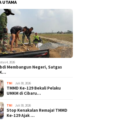
A UTAMA
stus 4, 2026
bdi Membangun Negeri, Satgas
 K…
TNI
Juli 30, 2026
TMMD Ke-129 Bekali Pelaku
UMKM di Cibaru…
TNI
Juli 30, 2026
Stop Kenakalan Remaja! TMMD
Ke-129 Ajak …