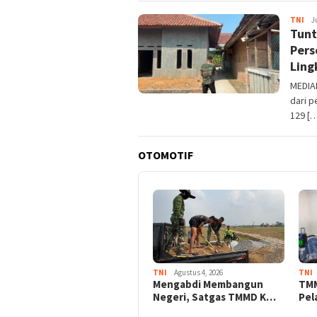
TNI
Mer
J
Tunt
Pers
Ling
MEDIA
dari 
129 [
OTOMOTIF
TNI
Agustus 4, 2026
TNI
Mengabdi Membangun
TMM
Negeri, Satgas TMMD K…
Pel