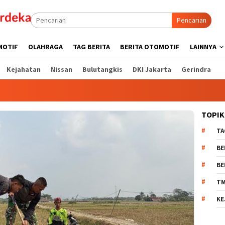
Pencarian
MOTIF
OLAHRAGA
TAG BERITA
BERITA OTOMOTIF
LAINNYA
Kejahatan
Nissan
Bulutangkis
DKI Jakarta
Gerindra
TOPIK
TA
BE
BE
T
KE