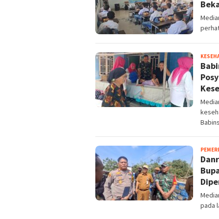
Beka
Media
perha
KESEH
Babi
Posy
Kes
Media
keseha
Babin
PEMER
Danr
Bupa
Dipe
Media
pada l