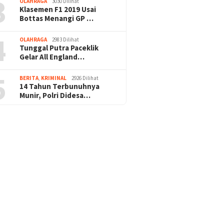
3
OLAHRAGA
3030 Dilihat
Klasemen F1 2019 Usai
Bottas Menangi GP …
4
OLAHRAGA
2983 Dilihat
Tunggal Putra Paceklik
Gelar All England…
5
BERITA
,
KRIMINAL
2926 Dilihat
14 Tahun Terbunuhnya
Munir, Polri Didesa…