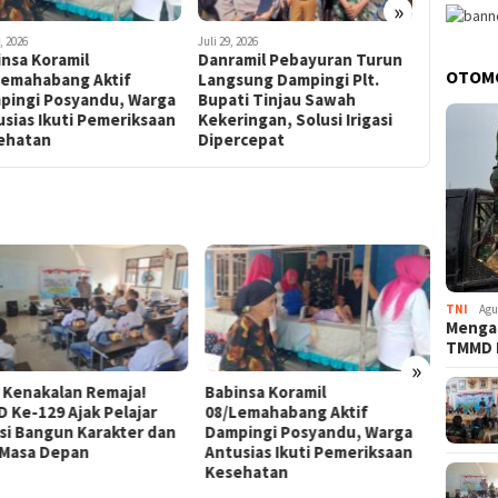
»
, 2026
Juli 29, 2026
Juli 26, 2026
nsa Koramil
Danramil Pebayuran Turun
Tuntas !
OTOM
Lemahabang Aktif
Langsung Dampingi Plt.
Ke-129 
pingi Posyandu, Warga
Bupati Tinjau Sawah
Persen, 
sias Ikuti Pemeriksaan
Kekeringan, Solusi Irigasi
dan Sira
ehatan
Dipercepat
TNI
Agu
Menga
TMMD
»
 Kenakalan Remaja!
Babinsa Koramil
Danra
 Ke-129 Ajak Pelajar
08/Lemahabang Aktif
Langsu
si Bangun Karakter dan
Dampingi Posyandu, Warga
Bupati
 Masa Depan
Antusias Ikuti Pemeriksaan
Kekeri
Kesehatan
Diper