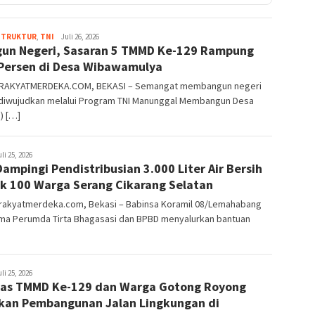
STRUKTUR
,
TNI
Merdeka17
Juli 26, 2026
un Negeri, Sasaran 5 TMMD Ke-129 Rampung
Persen di Desa Wibawamulya
RAKYATMERDEKA.COM, BEKASI – Semangat membangun negeri
 diwujudkan melalui Program TNI Manunggal Membangun Desa
) […]
deka17
uli 25, 2026
Dampingi Pendistribusian 3.000 Liter Air Bersih
k 100 Warga Serang Cikarang Selatan
rakyatmerdeka.com, Bekasi – Babinsa Koramil 08/Lemahabang
ma Perumda Tirta Bhagasasi dan BPBD menyalurkan bantuan
]
deka17
uli 25, 2026
as TMMD Ke-129 dan Warga Gotong Royong
kan Pembangunan Jalan Lingkungan di