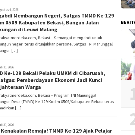
deka17
gustus 4, 2026
abdi Membangun Negeri, Satgas TMMD Ke-129
BERIT
m 0509 Kabupaten Bekasi, Bangun Jalan
kungan di Leuwi Malang
rakyatmerdeka.com, Bekasi – Semangat mengabdi untuk
ngun negeri terus ditunjukkan personel Satgas TNI Manunggal
ngun […]
deka17
uli 30, 2026
 Ke-129 Bekali Pelaku UMKM di Cibarusah,
atgas: Pemberdayaan Ekonomi Jadi Kunci
jahteraan Warga
rakyatmerdeka.com, Bekasi – Program TNI Manunggal
ngun Desa (TMMD) Ke-129 Kodim 0509/Kabupaten Bekasi terus
adirkan […]
deka17
uli 30, 2026
 Kenakalan Remaja! TMMD Ke-129 Ajak Pelajar