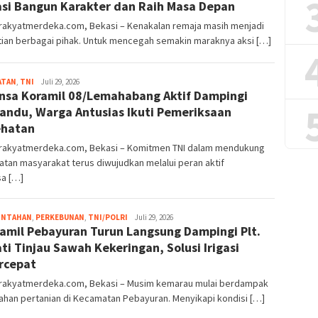
si Bangun Karakter dan Raih Masa Depan
rakyatmerdeka.com, Bekasi – Kenakalan remaja masih menjadi
tian berbagai pihak. Untuk mencegah semakin maraknya aksi […]
ATAN
,
TNI
Merdeka17
Juli 29, 2026
nsa Koramil 08/Lemahabang Aktif Dampingi
andu, Warga Antusias Ikuti Pemeriksaan
ehatan
rakyatmerdeka.com, Bekasi – Komitmen TNI dalam mendukung
tan masyarakat terus diwujudkan melalui peran aktif
sa […]
INTAHAN
,
PERKEBUNAN
,
TNI/POLRI
Merdeka17
Juli 29, 2026
amil Pebayuran Turun Langsung Dampingi Plt.
ti Tinjau Sawah Kekeringan, Solusi Irigasi
rcepat
rakyatmerdeka.com, Bekasi – Musim kemarau mulai berdampak
ahan pertanian di Kecamatan Pebayuran. Menyikapi kondisi […]