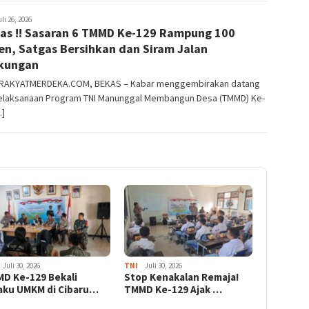
deka17
uli 26, 2026
as !! Sasaran 6 TMMD Ke-129 Rampung 100
en, Satgas Bersihkan dan Siram Jalan
kungan
RAKYATMERDEKA.COM, BEKAS – Kabar menggembirakan datang
pelaksanaan Program TNI Manunggal Membangun Desa (TMMD) Ke-
…]
Juli 30, 2026
TNI
Juli 30, 2026
D Ke-129 Bekali
Stop Kenakalan Remaja!
aku UMKM di Cibaru…
TMMD Ke-129 Ajak …