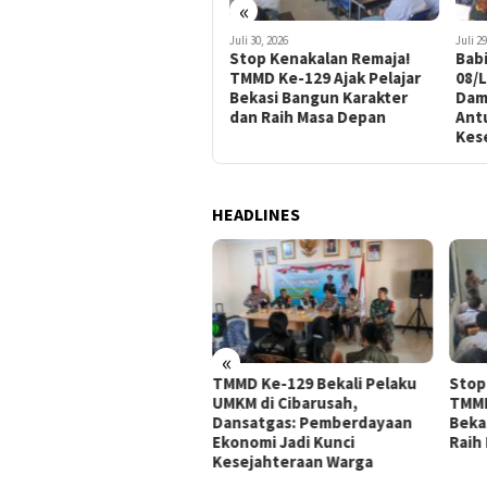
«
Juli 30, 2026
Juli 30, 2026
Juli 29
TMMD Ke-129 Bekali Pelaku
Stop Kenakalan Remaja!
Babi
UMKM di Cibarusah,
TMMD Ke-129 Ajak Pelajar
08/
Dansatgas: Pemberdayaan
Bekasi Bangun Karakter
Dam
Ekonomi Jadi Kunci
dan Raih Masa Depan
Antu
Kesejahteraan Warga
Kes
HEADLINES
«
ngabdi Membangun
TMMD Ke-129 Bekali Pelaku
Stop
eri, Satgas TMMD Ke-129
UMKM di Cibarusah,
TMMD
dim 0509 Kabupaten
Dansatgas: Pemberdayaan
Beka
asi, Bangun Jalan
Ekonomi Jadi Kunci
Raih
gkungan di Leuwi Malang
Kesejahteraan Warga