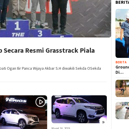
BERIT
 Secara Resmi Grasstrack Piala
BERITA
Groun
ati Ogan Ilir Panca Wijaya Akbar S.H diwakili Sekda OSekda
Di…
»
Maret 16, 2019