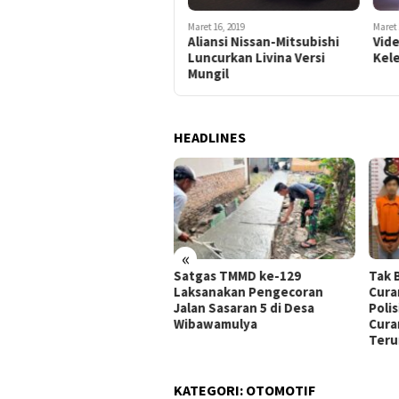
Maret 16, 2019
Sosok New Nissan Livina
Maret 16, 2019
Maret 
Terungkap, Apa Kata NMI?
Aliansi Nissan-Mitsubishi
Vid
Luncurkan Livina Versi
Kele
Mungil
HEADLINES
«
u Langkah Nyata, Satgas
Satgas TMMD ke-129
Tak 
MD ke-129 dan Warga
Laksanakan Pengecoran
Cura
ja Bakti Wujudkan Jalan
Jalan Sasaran 5 di Desa
Polis
rapan
Wibawamulya
Cura
Teru
KATEGORI:
OTOMOTIF