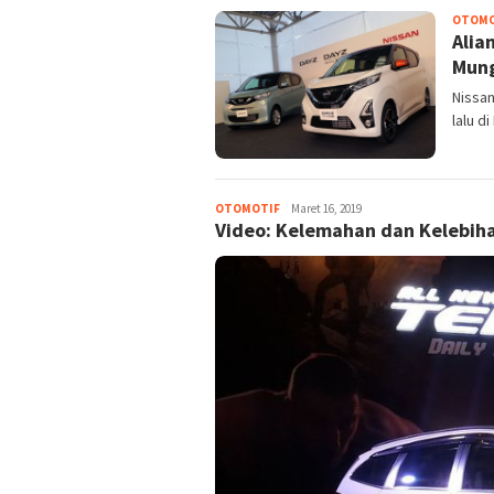
OTOMO
Alia
Mung
Nissa
lalu d
OTOMOTIF
Merdeka17
Maret 16, 2019
Video: Kelemahan dan Kelebiha