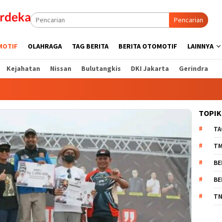
Pencarian
MOTIF
OLAHRAGA
TAG BERITA
BERITA OTOMOTIF
LAINNYA
Kejahatan
Nissan
Bulutangkis
DKI Jakarta
Gerindra
TOPIK
TA
T
BE
BE
TN