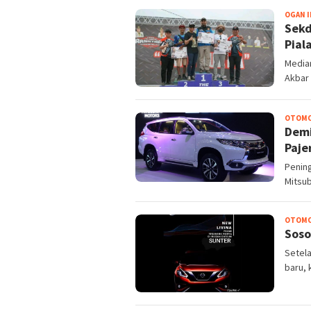
OGAN I
Sekd
Pial
Mediar
Akbar
OTOMO
Demi
Paje
Pening
Mitsub
OTOMO
Soso
Setel
baru, 