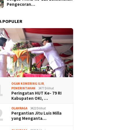
Pengecoran…
A POPULER
1
OGAN KOMERING ILIR
,
PEMERINTAHAN
3477 Dilihat
Peringatan HUT Ke- 79 RI
Kabupaten OKI, …
2
OLAHRAGA
3422 Dilihat
Pergantian Jitu Luis Milla
yang Menganta…