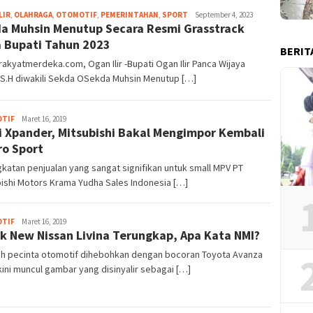
LIR
,
OLAHRAGA
,
OTOMOTIF
,
PEMERINTAHAN
,
SPORT
Merdeka17
September 4, 2023
a Muhsin Menutup Secara Resmi Grasstrack
a Bupati Tahun 2023
BERIT
akyatmerdeka.com, Ogan Ilir -Bupati Ogan Ilir Panca Wijaya
 S.H diwakili Sekda OSekda Muhsin Menutup […]
TIF
Merdeka17
Maret 16, 2019
 Xpander, Mitsubishi Bakal Mengimpor Kembali
ro Sport
katan penjualan yang sangat signifikan untuk small MPV PT
ishi Motors Krama Yudha Sales Indonesia […]
TIF
Merdeka17
Maret 16, 2019
k New Nissan Livina Terungkap, Apa Kata NMI?
ah pecinta otomotif dihebohkan dengan bocoran Toyota Avanza
kini muncul gambar yang disinyalir sebagai […]