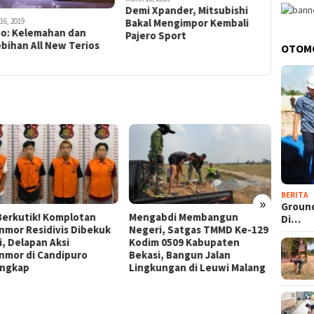
Maret 16, 201
Demi Xpander, Mitsubishi
Sosok Ne
Bakal Mengimpor Kembali
16, 2019
Terungka
eo: Kelemahan dan
Pajero Sport
bihan All New Terios
OTOM
BERITA
»
Groun
Berkutik! Komplotan
Mengabdi Membangun
Groun
Di…
nmor Residivis Dibekuk
Negeri, Satgas TMMD Ke-129
Pelaya
i, Delapan Aksi
Kodim 0509 Kabupaten
Polda 
nmor di Candipuro
Bekasi, Bangun Jalan
Pempr
ngkap
Lingkungan di Leuwi Malang
Wujud