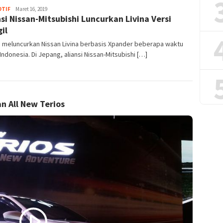
TIF
Merdeka17
Maret 16, 2019
nsi Nissan-Mitsubishi Luncurkan Livina Versi
il
n meluncurkan Nissan Livina berbasis Xpander beberapa waktu
i Indonesia. Di Jepang, aliansi Nissan-Mitsubishi […]
n All New Terios