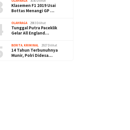
3
OLAHRAGA
3030 Dilihat
Klasemen F1 2019 Usai
Bottas Menangi GP …
4
OLAHRAGA
2983 Dilihat
Tunggal Putra Paceklik
Gelar All England…
5
BERITA
,
KRIMINAL
2927 Dilihat
14 Tahun Terbunuhnya
Munir, Polri Didesa…