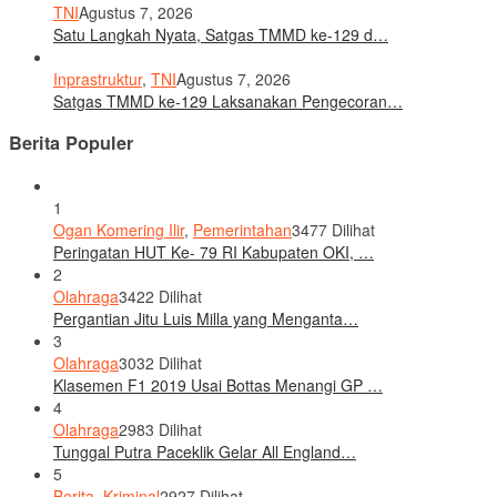
TNI
Agustus 7, 2026
Satu Langkah Nyata, Satgas TMMD ke-129 d…
Inprastruktur
,
TNI
Agustus 7, 2026
Satgas TMMD ke-129 Laksanakan Pengecoran…
Berita Populer
1
Ogan Komering Ilir
,
Pemerintahan
3477 Dilihat
Peringatan HUT Ke- 79 RI Kabupaten OKI, …
2
Olahraga
3422 Dilihat
Pergantian Jitu Luis Milla yang Menganta…
3
Olahraga
3032 Dilihat
Klasemen F1 2019 Usai Bottas Menangi GP …
4
Olahraga
2983 Dilihat
Tunggal Putra Paceklik Gelar All England…
5
Berita
,
Kriminal
2927 Dilihat