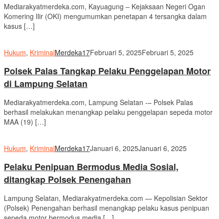
Mediarakyatmerdeka.com, Kayuagung – Kejaksaan Negeri Ogan
Komering Ilir (OKI) mengumumkan penetapan 4 tersangka dalam
kasus […]
Hukum
,
Kriminal
Merdeka17
Februari 5, 2025
Februari 5, 2025
Polsek Palas Tangkap Pelaku Penggelapan Motor
di Lampung Selatan
Mediarakyatmerdeka.com, Lampung Selatan -– Polsek Palas
berhasil melakukan menangkap pelaku penggelapan sepeda motor
MAA (19) […]
Hukum
,
Kriminal
Merdeka17
Januari 6, 2025
Januari 6, 2025
Pelaku Penipuan Bermodus Media Sosial,
ditangkap Polsek Penengahan
Lampung Selatan, Mediarakyatmerdeka.com — Kepolisian Sektor
(Polsek) Penengahan berhasil menangkap pelaku kasus penipuan
sepeda motor bermodus media […]