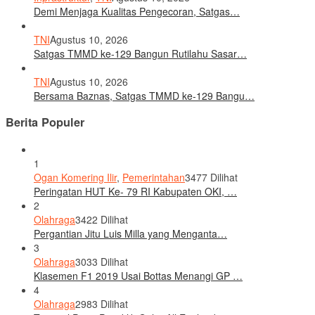
Demi Menjaga Kualitas Pengecoran, Satgas…
TNI
Agustus 10, 2026
Satgas TMMD ke-129 Bangun Rutilahu Sasar…
TNI
Agustus 10, 2026
Bersama Baznas, Satgas TMMD ke-129 Bangu…
Berita Populer
1
Ogan Komering Ilir
,
Pemerintahan
3477 Dilihat
Peringatan HUT Ke- 79 RI Kabupaten OKI, …
2
Olahraga
3422 Dilihat
Pergantian Jitu Luis Milla yang Menganta…
3
Olahraga
3033 Dilihat
Klasemen F1 2019 Usai Bottas Menangi GP …
4
Olahraga
2983 Dilihat