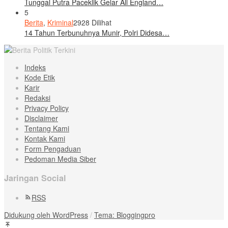
Tunggal Putra Paceklik Gelar All England…
5
Berita
,
Kriminal
2928 Dilihat
14 Tahun Terbunuhnya Munir, Polri Didesa…
Indeks
Kode Etik
Karir
Redaksi
Privacy Policy
Disclaimer
Tentang Kami
Kontak Kami
Form Pengaduan
Pedoman Media Siber
Jaringan Social
RSS
Didukung oleh WordPress
/
Tema: Bloggingpro