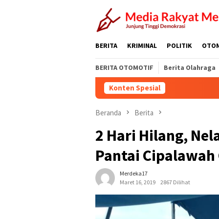
Loncat
ke
konten
BERITA
KRIMINAL
POLITIK
OTO
BERITA OTOMOTIF
Berita Olahraga
Konten Spesial
Beranda
Berita
2 Hari Hilang, N
Pantai Cipalawah
Merdeka17
Maret 16, 2019
2867 Dilihat