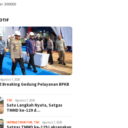
OTIF
Agustus 7, 2026
d Breaking Gedung Pelayanan BPKB
TNI
Agustus 7, 2026
Satu Langkah Nyata, Satgas
TMMD ke-129 d…
INPRASTRUKTUR
,
TNI
Agustus 7, 2026
Satgas TMMD ke-129 Laksanakan