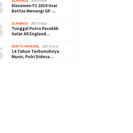
3
OLAHRAGA
3030 Dilihat
Klasemen F1 2019 Usai
Bottas Menangi GP …
4
OLAHRAGA
2983 Dilihat
Tunggal Putra Paceklik
Gelar All England…
5
BERITA
,
KRIMINAL
2927 Dilihat
14 Tahun Terbunuhnya
Munir, Polri Didesa…