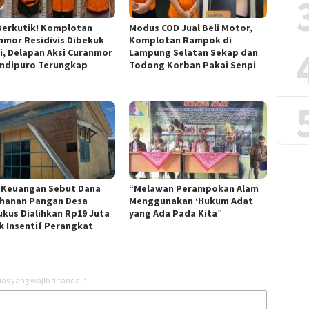
Berkutik! Komplotan
Modus COD Jual Beli Motor,
nmor Residivis Dibekuk
Komplotan Rampok di
si, Delapan Aksi Curanmor
Lampung Selatan Sekap dan
andipuro Terungkap
Todong Korban Pakai Senpi
 Keuangan Sebut Dana
“Melawan Perampokan Alam
hanan Pangan Desa
Menggunakan ‘Hukum Adat
kus Dialihkan Rp19 Juta
yang Ada Pada Kita”
k Insentif Perangkat
as yang wajib ditandai
*