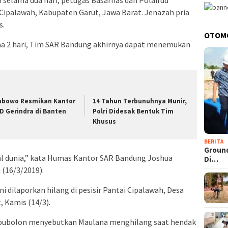
 selama dua hari, petugas Basarnas dan Polairud
Cipalawah, Kabupaten Garut, Jawa Barat. Jenazah pria
s.
OTOM
ma 2 hari, Tim SAR Bandung akhirnya dapat menemukan
abowo Resmikan Kantor
14 Tahun Terbunuhnya Munir,
D Gerindra di Banten
Polri Didesak Bentuk Tim
Khusus
BERITA
Groun
 dunia,” kata Humas Kantor SAR Bandung Joshua
Di…
 (16/3/2019).
ni dilaporkan hilang di pesisir Pantai Cipalawah, Desa
 Kamis (14/3).
pubolon menyebutkan Maulana menghilang saat hendak