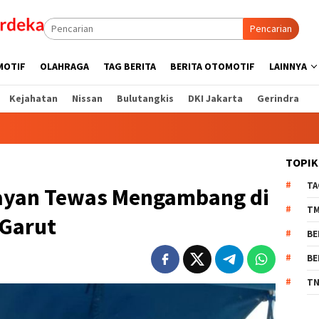
Pencarian
MOTIF
OLAHRAGA
TAG BERITA
BERITA OTOMOTIF
LAINNYA
Kejahatan
Nissan
Bulutangkis
DKI Jakarta
Gerindra
TOPIK
TA
elayan Tewas Mengambang di
T
 Garut
BE
BE
TN