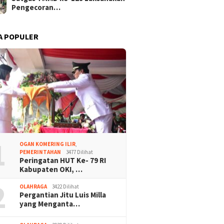
Pengecoran…
A POPULER
1
OGAN KOMERING ILIR
,
PEMERINTAHAN
3477 Dilihat
Peringatan HUT Ke- 79 RI
Kabupaten OKI, …
2
OLAHRAGA
3422 Dilihat
Pergantian Jitu Luis Milla
yang Menganta…