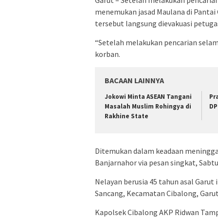
Garut – Setelah melakukan pencarian
menemukan jasad Maulana di Pantai 
tersebut langsung dievakuasi petuga
“Setelah melakukan pencarian sela
korban.
BACAAN LAINNYA
Jokowi Minta ASEAN Tangani
Pr
Masalah Muslim Rohingya di
DP
Rakhine State
Ditemukan dalam keadaan meninggal
Banjarnahor via pesan singkat, Sabtu
Nelayan berusia 45 tahun asal Garut i
Sancang, Kecamatan Cibalong, Garut,
Kapolsek Cibalong AKP Ridwan Tam