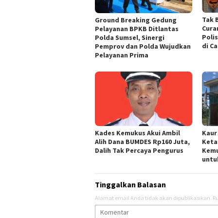
Tak 
Ground Breaking Gedung
Cura
Pelayanan BPKB Ditlantas
Poli
Polda Sumsel, Sinergi
di C
Pemprov dan Polda Wujudkan
Pelayanan Prima
Kades Kemukus Akui Ambil
Kaur
Alih Dana BUMDES Rp160 Juta,
Keta
Dalih Tak Percaya Pengurus
Kemu
untu
Tinggalkan Balasan
Alamat email Anda tidak akan dipublikasikan.
Ru