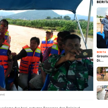
BERIT
BERITA
Groun
Di…
one)