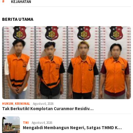
KEJAHATAN
BERITA UTAMA
HUKUM
,
KRIMINAL
Agustus 6, 2026
Tak Berkutik! Komplotan Curanmor Residiv…
TNI
Agustus 4, 2026
Mengabdi Membangun Negeri, Satgas TMMD K…