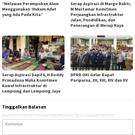
“Melawan Perampokan Alam
Serap Aspirasi di Margo Bakti,
Menggunakan ‘Hukum Adat
M Mustamar Komitmen
yang Ada Pada Kita”
Perjuangkan Infrastruktur
Jalan, Pendidikan, dan
Penerangan di Mesuji Raya
Serap Aspirasi Dapil 6, H Doddy
DPRD OKI Gelar Rapat
Primadona Mulia Komitmen
Paripurna, XII, XIII, XIV dan XV
Kawal Infrastruktur di
Lempuing dan Lempuing Jaya
Tinggalkan Balasan
Alamat email Anda tidak akan dipublikasikan.
Ruas yang wajib ditandai
*