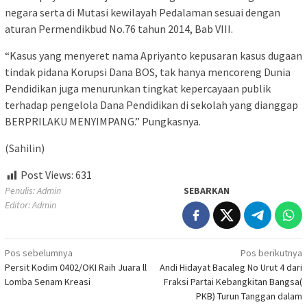
negara serta di Mutasi kewilayah Pedalaman sesuai dengan
aturan Permendikbud No.76 tahun 2014, Bab VIII.
“Kasus yang menyeret nama Apriyanto kepusaran kasus dugaan
tindak pidana Korupsi Dana BOS, tak hanya mencoreng Dunia
Pendidikan juga menurunkan tingkat kepercayaan publik
terhadap pengelola Dana Pendidikan di sekolah yang dianggap
BERPRILAKU MENYIMPANG.” Pungkasnya.
(Sahilin)
Post Views:
631
Penulis: Admin
SEBARKAN
Editor: Admin
Navigasi
Pos sebelumnya
Pos berikutnya
Persit Kodim 0402/OKI Raih Juara ll
Andi Hidayat Bacaleg No Urut 4 dari
pos
Lomba Senam Kreasi
Fraksi Partai Kebangkitan Bangsa(
PKB) Turun Tanggan dalam