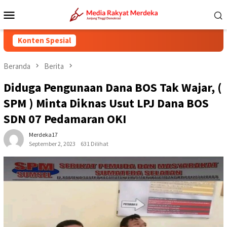
Loncat
Menu
ke
Mobile
konten
Konten Spesial
Beranda
Berita
Diduga Pengunaan Dana BOS Tak Wajar, (
SPM ) Minta Diknas Usut LPJ Dana BOS
SDN 07 Pedamaran OKI
Merdeka17
September 2, 2023
631 Dilihat