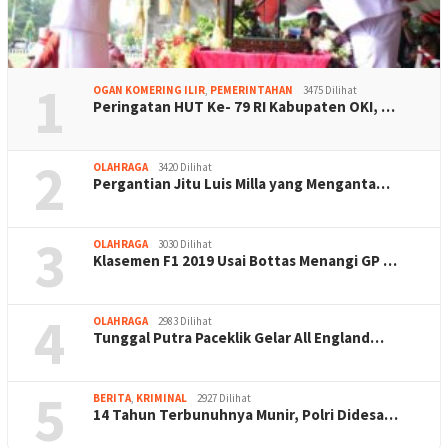
1
OGAN KOMERING ILIR
,
PEMERINTAHAN
3475 Dilihat
Peringatan HUT Ke- 79 RI Kabupaten OKI, …
2
OLAHRAGA
3420 Dilihat
Pergantian Jitu Luis Milla yang Menganta…
3
OLAHRAGA
3030 Dilihat
Klasemen F1 2019 Usai Bottas Menangi GP …
4
OLAHRAGA
2983 Dilihat
Tunggal Putra Paceklik Gelar All England…
5
BERITA
,
KRIMINAL
2927 Dilihat
14 Tahun Terbunuhnya Munir, Polri Didesa…