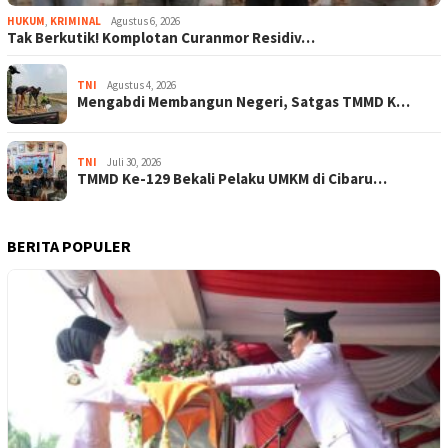
HUKUM
,
KRIMINAL
Agustus 6, 2026
Tak Berkutik! Komplotan Curanmor Residiv…
TNI
Agustus 4, 2026
Mengabdi Membangun Negeri, Satgas TMMD K…
TNI
Juli 30, 2026
TMMD Ke-129 Bekali Pelaku UMKM di Cibaru…
BERITA POPULER