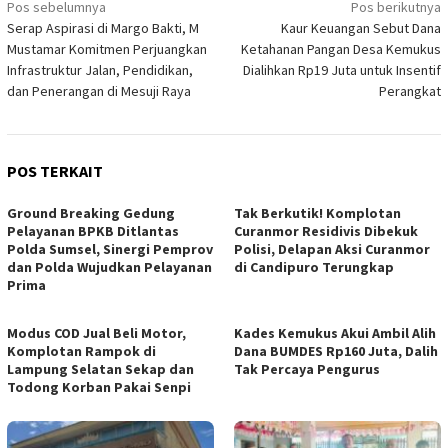
Navigasi
Pos sebelumnya
Pos berikutnya
Serap Aspirasi di Margo Bakti, M
Kaur Keuangan Sebut Dana
pos
Mustamar Komitmen Perjuangkan
Ketahanan Pangan Desa Kemukus
Infrastruktur Jalan, Pendidikan,
Dialihkan Rp19 Juta untuk Insentif
dan Penerangan di Mesuji Raya
Perangkat
POS TERKAIT
Ground Breaking Gedung
Tak Berkutik! Komplotan
Pelayanan BPKB Ditlantas
Curanmor Residivis Dibekuk
Polda Sumsel, Sinergi Pemprov
Polisi, Delapan Aksi Curanmor
dan Polda Wujudkan Pelayanan
di Candipuro Terungkap
Prima
Modus COD Jual Beli Motor,
Kades Kemukus Akui Ambil Alih
Komplotan Rampok di
Dana BUMDES Rp160 Juta, Dalih
Lampung Selatan Sekap dan
Tak Percaya Pengurus
Todong Korban Pakai Senpi