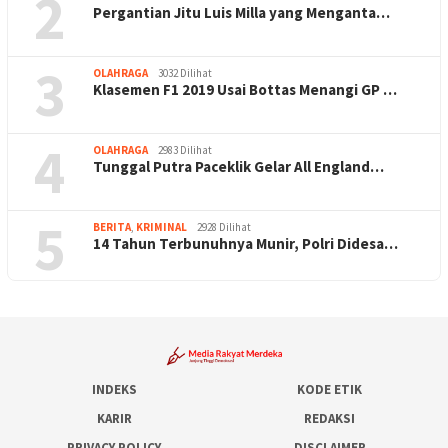
2
Pergantian Jitu Luis Milla yang Menganta…
3
OLAHRAGA
3032 Dilihat
Klasemen F1 2019 Usai Bottas Menangi GP …
4
OLAHRAGA
2983 Dilihat
Tunggal Putra Paceklik Gelar All England…
5
BERITA
,
KRIMINAL
2928 Dilihat
14 Tahun Terbunuhnya Munir, Polri Didesa…
INDEKS
KODE ETIK
KARIR
REDAKSI
PRIVACY POLICY
DISCLAIMER