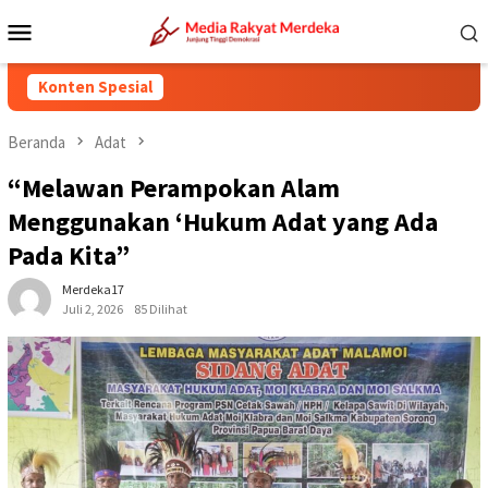
Loncat
Menu
ke
Mobile
konten
Konten Spesial
Beranda
Adat
“Melawan Perampokan Alam
Menggunakan ‘Hukum Adat yang Ada
Pada Kita”
Merdeka17
Juli 2, 2026
85 Dilihat