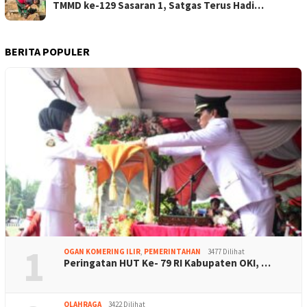
TMMD ke-129 Sasaran 1, Satgas Terus Hadi…
BERITA POPULER
1
OGAN KOMERING ILIR
,
PEMERINTAHAN
3477 Dilihat
Peringatan HUT Ke- 79 RI Kabupaten OKI, …
OLAHRAGA
3422 Dilihat