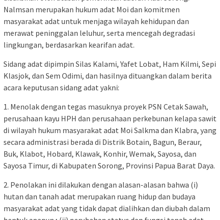
Nalmsan merupakan hukum adat Moi dan komitmen
masyarakat adat untuk menjaga wilayah kehidupan dan
merawat peninggalan leluhur, serta mencegah degradasi
lingkungan, berdasarkan kearifan adat.
Sidang adat dipimpin Silas Kalami, Yafet Lobat, Ham Kilmi, Sepi
Klasjok, dan Sem Odimi, dan hasilnya dituangkan dalam berita
acara keputusan sidang adat yakni:
1. Menolak dengan tegas masuknya proyek PSN Cetak Sawah,
perusahaan kayu HPH dan perusahaan perkebunan kelapa sawit
di wilayah hukum masyarakat adat Moi Salkma dan Klabra, yang
secara administrasi berada di Distrik Botain, Bagun, Beraur,
Buk, Klabot, Hobard, Klawak, Konhir, Wemak, Sayosa, dan
Sayosa Timur, di Kabupaten Sorong, Provinsi Papua Barat Daya.
2. Penolakan ini dilakukan dengan alasan-alasan bahwa ⁠(i)
hutan dan tanah adat merupakan ruang hidup dan budaya
masyarakat adat yang tidak dapat dialihkan dan diubah dalam
bentuk apapun ; (ii) perubahan status dan fungsi tanah adat