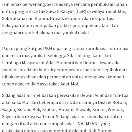
izin pihak berwenang. Serta adanya rencana pembukaan lahan
untuk program Cetak Sawah Rakyat (CSR) di wilayah adat Moi,
Sub Salkma dan Klabra. Proyek ekonomi dan eksploitasi
kekayaan alam merupakan praktik perampokan alam dan
penghancuran kehidupan masyarakatr adat.
Papan plang Satgas PKH dipasang tanpa koordinasi, informasi
dan restu masyarakat. Sehingga Silas bilang, kami dari
Lembaga Masyarakat Adat Malamoi dan Dewan-dewan adat
menilai ini adalah bentuk perampasan atau klaim sepihak dari
pihak perusahaan dan pemerintah untuk menguasai kembali
tanah adat milik Masyarakat Adat Moi.
Sidang adat ini melibatkan perwakilan Dewan Adat dan tua-tua
adat suku Moi dari beberapa distrik diantaranya Distrik Botain,
Bagun, Beraur, Buk, Klabot, Hobard, Klawak, Konhir, Wemak,
Sayosa dan dSayosa Timur. Sidang adat ini kemudian ditutup
dengan ritual adat dan sumpah adat “NALMSAN” yang
disaksikan oleh utusan pemerintah daerah Kab. Sorong.