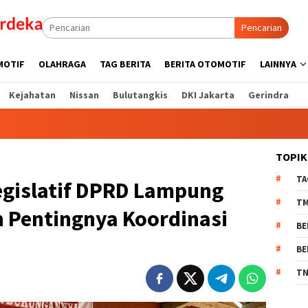
Pencarian
MOTIF
OLAHRAGA
TAG BERITA
BERITA OTOMOTIF
LAINNYA
Kejahatan
Nissan
Bulutangkis
DKI Jakarta
Gerindra
TOPIK
TA
Legislatif DPRD Lampung
T
n Pentingnya Koordinasi
BE
BE
TN