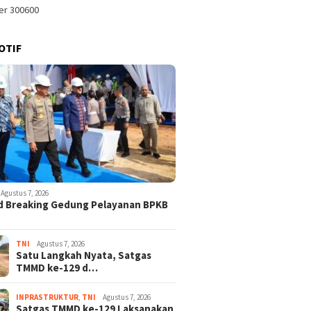
OTIF
Agustus 7, 2026
d Breaking Gedung Pelayanan BPKB
TNI
Agustus 7, 2026
Satu Langkah Nyata, Satgas
TMMD ke-129 d…
INPRASTRUKTUR
,
TNI
Agustus 7, 2026
Satgas TMMD ke-129 Laksanakan