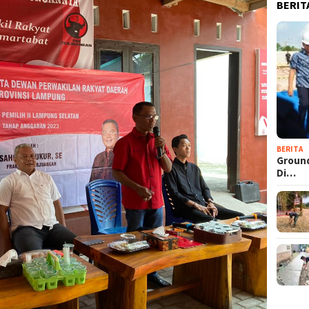
BERIT
BERITA
Groun
Di…