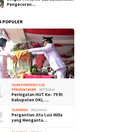
Pengecoran…
A POPULER
1
OGAN KOMERING ILIR
,
PEMERINTAHAN
3477 Dilihat
Peringatan HUT Ke- 79 RI
Kabupaten OKI, …
2
OLAHRAGA
3422 Dilihat
Pergantian Jitu Luis Milla
yang Menganta…