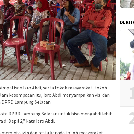
BERIT
 simpatisan Isro Abdi, serta tokoh masyarakat, tokoh
lam kesempatan itu, Isro Abdi menyampaikan visi dan
ta DPRD Lampung Selatan.
gota DPRD Lampung Selatan untuk bisa mengabdi lebih
i Dapil 2,” kata Isro Abdi.
a meminta izin dan restu kepada tokoh masyarakat,