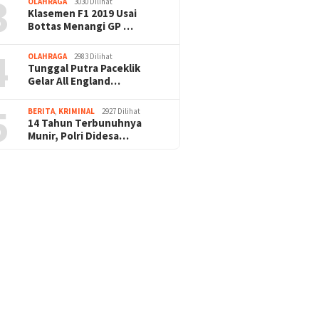
3
OLAHRAGA
3030 Dilihat
Klasemen F1 2019 Usai
Bottas Menangi GP …
4
OLAHRAGA
2983 Dilihat
Tunggal Putra Paceklik
Gelar All England…
5
BERITA
,
KRIMINAL
2927 Dilihat
14 Tahun Terbunuhnya
Munir, Polri Didesa…