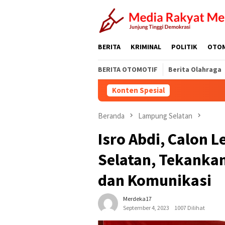
Loncat
ke
konten
BERITA
KRIMINAL
POLITIK
OTO
BERITA OTOMOTIF
Berita Olahraga
Konten Spesial
Beranda
Lampung Selatan
Isro Abdi, Calon 
Selatan, Tekanka
dan Komunikasi
Merdeka17
September 4, 2023
1007 Dilihat