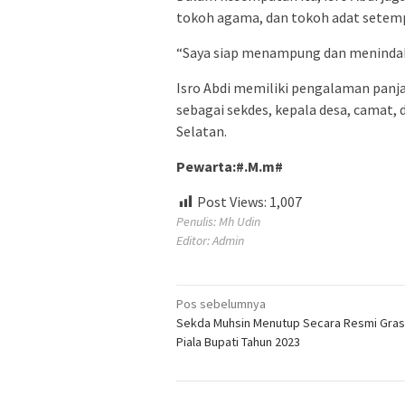
tokoh agama, dan tokoh adat setempa
“Saya siap menampung dan menindakla
Isro Abdi memiliki pengalaman panja
sebagai sekdes, kepala desa, camat, 
Selatan.
Pewarta:#.M.m#
Post Views:
1,007
Penulis: Mh Udin
Editor: Admin
Navigasi
Pos sebelumnya
Sekda Muhsin Menutup Secara Resmi Gras
pos
Piala Bupati Tahun 2023