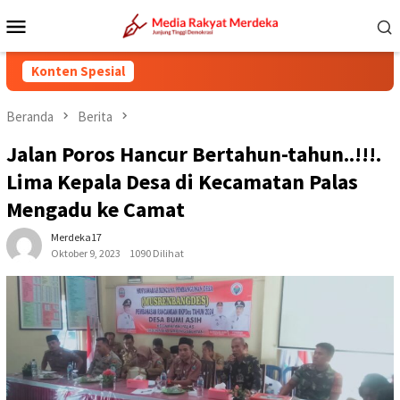
Loncat
Menu
ke
Mobile
konten
Konten Spesial
Beranda
Berita
Jalan Poros Hancur Bertahun-tahun..!!!.
Lima Kepala Desa di Kecamatan Palas
Mengadu ke Camat
Merdeka17
Oktober 9, 2023
1090 Dilihat