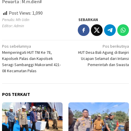
Pewarta : M.m.dien#
Post Views:
1,090
Penulis: Mh Udin
SEBARKAN
Editor: Admin
Navigasi
Pos sebelumnya
Pos berikutnya
Memperingati HUT TNI Ke 78,
HUT Desa Bali Agung di Banjiri
pos
Kapolsek Palas dan Kapolsek
Ucapan Selamat dari Intansi
Seragi Sambanggi Makoramil 421-
Pemerintah dan Swasta
08 Kecamatan Palas
POS TERKAIT