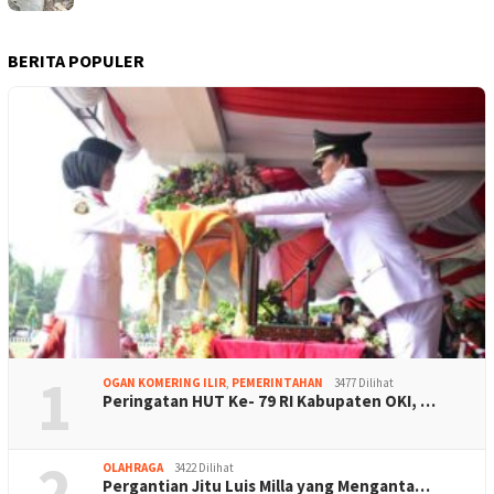
BERITA POPULER
1
OGAN KOMERING ILIR
,
PEMERINTAHAN
3477 Dilihat
Peringatan HUT Ke- 79 RI Kabupaten OKI, …
2
OLAHRAGA
3422 Dilihat
Pergantian Jitu Luis Milla yang Menganta…