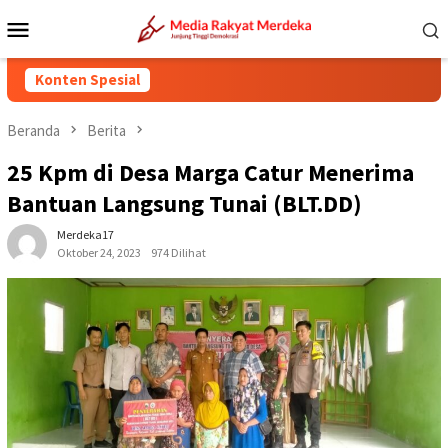
Loncat
Menu
ke
Mobile
konten
Konten Spesial
Beranda
Berita
25 Kpm di Desa Marga Catur Menerima
Bantuan Langsung Tunai (BLT.DD)
Merdeka17
Oktober 24, 2023
974 Dilihat