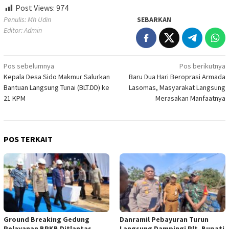
Post Views:
974
Penulis: Mh Udin
SEBARKAN
Editor: Admin
Navigasi
Pos sebelumnya
Pos berikutnya
Kepala Desa Sido Makmur Salurkan
Baru Dua Hari Beroprasi Armada
pos
Bantuan Langsung Tunai (BLT.DD) ke
Lasomas, Masyarakat Langsung
21 KPM
Merasakan Manfaatnya
POS TERKAIT
Ground Breaking Gedung
Danramil Pebayuran Turun
Pelayanan BPKB Ditlantas
Langsung Dampingi Plt. Bupati