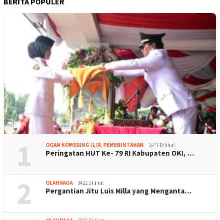
BERITA POPULER
1
OGAN KOMERING ILIR
,
PEMERINTAHAN
3477 Dilihat
Peringatan HUT Ke- 79 RI Kabupaten OKI, …
2
OLAHRAGA
3422 Dilihat
Pergantian Jitu Luis Milla yang Menganta…