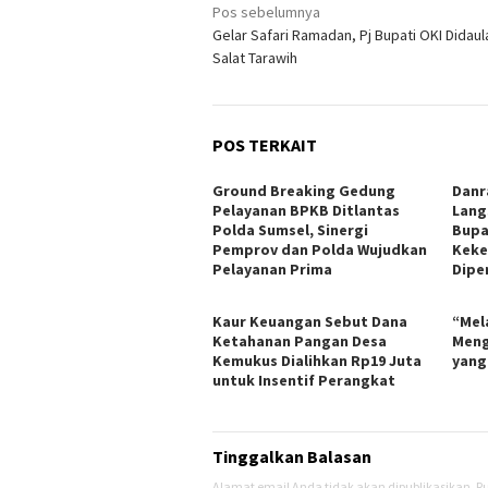
Navigasi
Pos sebelumnya
Gelar Safari Ramadan, Pj Bupati OKI Didaul
pos
Salat Tarawih
POS TERKAIT
Ground Breaking Gedung
Danr
Pelayanan BPKB Ditlantas
Lang
Polda Sumsel, Sinergi
Bupa
Pemprov dan Polda Wujudkan
Keker
Pelayanan Prima
Dipe
Kaur Keuangan Sebut Dana
“Mel
Ketahanan Pangan Desa
Meng
Kemukus Dialihkan Rp19 Juta
yang
untuk Insentif Perangkat
Tinggalkan Balasan
Alamat email Anda tidak akan dipublikasikan.
Ru