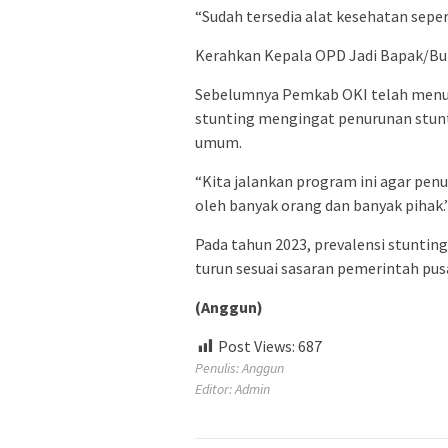
“Sudah tersedia alat kesehatan sepe
Kerahkan Kepala OPD Jadi Bapak/Bu
Sebelumnya Pemkab OKI telah menun
stunting mengingat penurunan stunt
umum.
“Kita jalankan program ini agar penu
oleh banyak orang dan banyak pihak.”
Pada tahun 2023, prevalensi stuntin
turun sesuai sasaran pemerintah pusa
(Anggun)
Post Views:
687
Penulis: Anggun
Editor: Admin