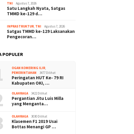
TNI
Agustus 7, 2026
Satu Langkah Nyata, Satgas
TMMD ke-129 d…
INPRASTRUKTUR
,
TNI
Agustus 7, 2026
Satgas TMMD ke-129 Laksanakan
Pengecoran…
A POPULER
1
OGAN KOMERING ILIR
,
PEMERINTAHAN
3477 Dilihat
Peringatan HUT Ke- 79 RI
Kabupaten OKI, …
2
OLAHRAGA
3422 Dilihat
Pergantian Jitu Luis Milla
yang Menganta…
3
OLAHRAGA
3030 Dilihat
Klasemen F1 2019 Usai
Bottas Menangi GP …