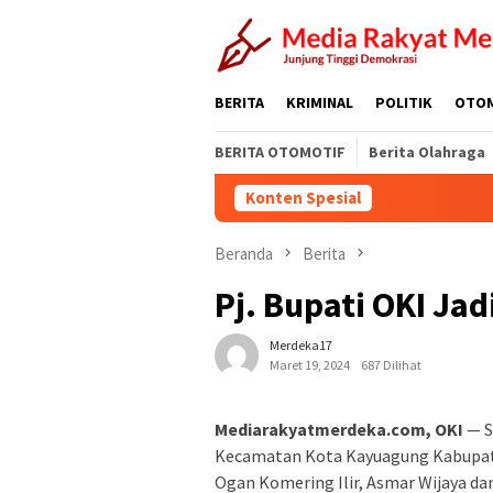
Loncat
ke
konten
BERITA
KRIMINAL
POLITIK
OTO
BERITA OTOMOTIF
Berita Olahraga
Konten Spesial
Beranda
Berita
Pj. Bupati OKI Ja
Merdeka17
Maret 19, 2024
687 Dilihat
Mediarakyatmerdeka.com, OKI
— S
Kecamatan Kota Kayuagung Kabupaten 
Ogan Komering Ilir, Asmar Wijaya 