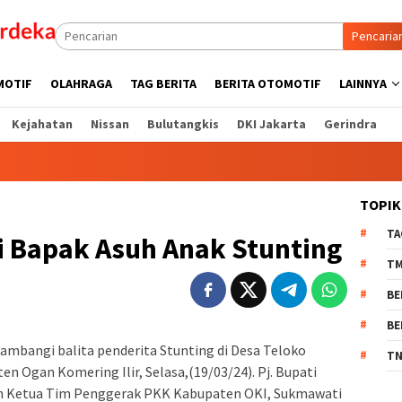
Pencaria
MOTIF
OLAHRAGA
TAG BERITA
BERITA OTOMOTIF
LAINNYA
Kejahatan
Nissan
Bulutangkis
DKI Jakarta
Gerindra
TOPIK
TA
di Bapak Asuh Anak Stunting
T
BE
BE
ambangi balita penderita Stunting di Desa Teloko
TN
Ogan Komering Ilir, Selasa,(19/03/24). Pj. Bupati
dan Ketua Tim Penggerak PKK Kabupaten OKI, Sukmawati