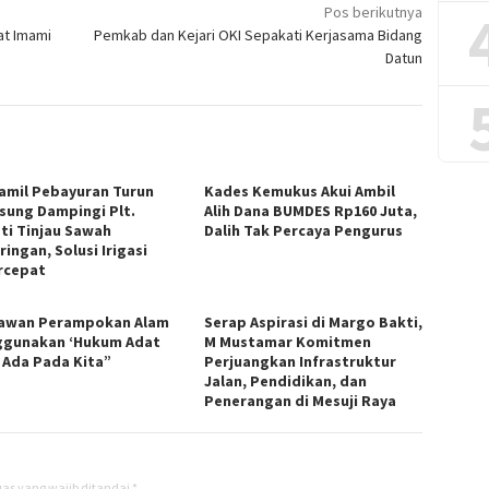
Pos berikutnya
at Imami
Pemkab dan Kejari OKI Sepakati Kerjasama Bidang
Datun
amil Pebayuran Turun
Kades Kemukus Akui Ambil
sung Dampingi Plt.
Alih Dana BUMDES Rp160 Juta,
ti Tinjau Sawah
Dalih Tak Percaya Pengurus
ingan, Solusi Irigasi
rcepat
awan Perampokan Alam
Serap Aspirasi di Margo Bakti,
gunakan ‘Hukum Adat
M Mustamar Komitmen
 Ada Pada Kita”
Perjuangkan Infrastruktur
Jalan, Pendidikan, dan
Penerangan di Mesuji Raya
as yang wajib ditandai
*