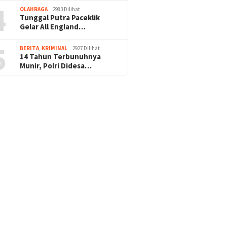
4
OLAHRAGA
2983 Dilihat
Tunggal Putra Paceklik
Gelar All England…
5
BERITA
,
KRIMINAL
2927 Dilihat
14 Tahun Terbunuhnya
Munir, Polri Didesa…