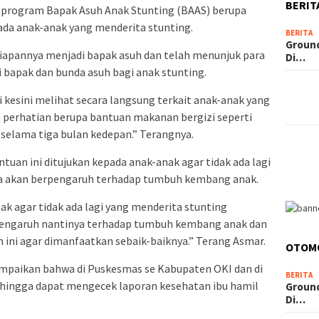
BERIT
program Bapak Asuh Anak Stunting (BAAS) berupa
ada anak-anak yang menderita stunting.
BERITA
Groun
iapannya menjadi bapak asuh dan telah menunjuk para
Di…
 bapak dan bunda asuh bagi anak stunting.
 kesini melihat secara langsung terkait anak-anak yang
perhatian berupa bantuan makanan bergizi seperti
a selama tiga bulan kedepan.” Terangnya.
an ini ditujukan kepada anak-anak agar tidak ada lagi
na akan berpengaruh terhadap tumbuh kembang anak.
ak agar tidak ada lagi yang menderita stunting
rpengaruh nantinya terhadap tumbuh kembang anak dan
 ini agar dimanfaatkan sebaik-baiknya.” Terang Asmar.
OTOM
paikan bahwa di Puskesmas se Kabupaten OKI dan di
BERITA
hingga dapat mengecek laporan kesehatan ibu hamil
Groun
Di…