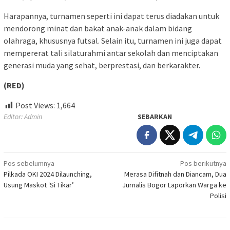
Harapannya, turnamen seperti ini dapat terus diadakan untuk
mendorong minat dan bakat anak-anak dalam bidang
olahraga, khususnya futsal. Selain itu, turnamen ini juga dapat
mempererat tali silaturahmi antar sekolah dan menciptakan
generasi muda yang sehat, berprestasi, dan berkarakter.
(RED)
Post Views:
1,664
Editor: Admin
SEBARKAN
Navigasi
Pos sebelumnya
Pos berikutnya
Pilkada OKI 2024 Dilaunching,
Merasa Difitnah dan Diancam, Dua
pos
Usung Maskot ‘Si Tikar’
Jurnalis Bogor Laporkan Warga ke
Polisi