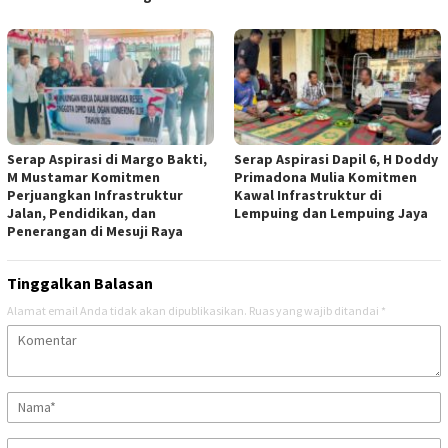
Serap Aspirasi di Margo Bakti,
Serap Aspirasi Dapil 6, H Doddy
M Mustamar Komitmen
Primadona Mulia Komitmen
Perjuangkan Infrastruktur
Kawal Infrastruktur di
Jalan, Pendidikan, dan
Lempuing dan Lempuing Jaya
Penerangan di Mesuji Raya
Tinggalkan Balasan
Alamat email Anda tidak akan dipublikasikan.
Ruas yang wajib ditandai
*