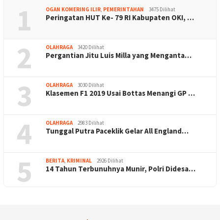
1
OGAN KOMERING ILIR
,
PEMERINTAHAN
3475 Dilihat
Peringatan HUT Ke- 79 RI Kabupaten OKI, …
2
OLAHRAGA
3420 Dilihat
Pergantian Jitu Luis Milla yang Menganta…
3
OLAHRAGA
3030 Dilihat
Klasemen F1 2019 Usai Bottas Menangi GP …
4
OLAHRAGA
2983 Dilihat
Tunggal Putra Paceklik Gelar All England…
5
BERITA
,
KRIMINAL
2926 Dilihat
14 Tahun Terbunuhnya Munir, Polri Didesa…