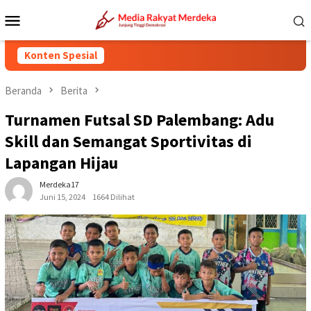
Loncat
Menu
ke
Mobile
konten
Konten Spesial
Beranda
Berita
Turnamen Futsal SD Palembang: Adu
Skill dan Semangat Sportivitas di
Lapangan Hijau
Merdeka17
Juni 15, 2024
1664 Dilihat