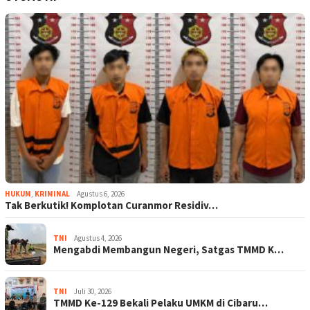
HUKUM
,
KRIMINAL
Agustus 6, 2026
Tak Berkutik! Komplotan Curanmor Residiv…
TNI
Agustus 4, 2026
Mengabdi Membangun Negeri, Satgas TMMD K…
TNI
Juli 30, 2026
TMMD Ke-129 Bekali Pelaku UMKM di Cibaru…