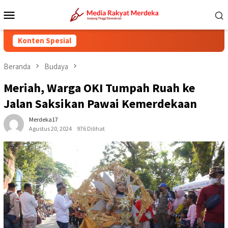
Loncat
Menu
ke
Mobile
konten
Konten Spesial
Beranda
Budaya
Meriah, Warga OKI Tumpah Ruah ke
Jalan Saksikan Pawai Kemerdekaan
Merdeka17
Agustus 20, 2024
976 Dilihat