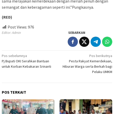
sama merayakan kemerdekaan dengan meriah penuh dengan
semangat dan keberagaman seperti ini.”Pungkasnya.
(RED)
Post Views:
976
Editor: Admin
SEBARKAN
Navigasi
Pos sebelumnya
Pos berikutnya
Pj Bupati OKI Serahkan Bantuan
Pesta Rakyat Kemerdekaan,
pos
untuk Korban Kebakaran Srinanti
Hiburan Warga serta Berkah bagi
Pelaku UMKM
POS TERKAIT