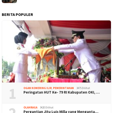
BERITA POPULER
1
OGAN KOMERING ILIR
,
PEMERINTAHAN
3475 Dilihat
Peringatan HUT Ke- 79 RI Kabupaten OKI, …
2
OLAHRAGA
3420 Dilihat
Pergantian Jitu Luis Milla yang Menganta…