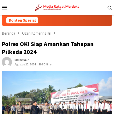
Loncat
Menu
ke
Mobile
konten
Konten Spesial
Beranda
Ogan Komering Ilir
Polres OKI Siap Amankan Tahapan
Pilkada 2024
Merdeka17
Agustus 23, 2024
899 Dilihat