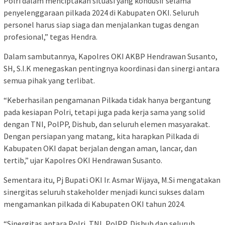
Polri dalam menciptakan situasi yang kondusif selama
penyelenggaraan pilkada 2024 di Kabupaten OKI. Seluruh
personel harus siap siaga dan menjalankan tugas dengan
profesional,” tegas Hendra.
Dalam sambutannya, Kapolres OKI AKBP Hendrawan Susanto,
SH, S.I.K menegaskan pentingnya koordinasi dan sinergi antara
semua pihak yang terlibat.
“Keberhasilan pengamanan Pilkada tidak hanya bergantung
pada kesiapan Polri, tetapi juga pada kerja sama yang solid
dengan TNI, PolPP, Dishub, dan seluruh elemen masyarakat.
Dengan persiapan yang matang, kita harapkan Pilkada di
Kabupaten OKI dapat berjalan dengan aman, lancar, dan
tertib,” ujar Kapolres OKI Hendrawan Susanto.
Sementara itu, Pj Bupati OKI Ir. Asmar Wijaya, M.Si mengatakan
sinergitas seluruh stakeholder menjadi kunci sukses dalam
mengamankan pilkada di Kabupaten OKI tahun 2024.
“Sinergitas antara Polri, TNI, PolPP, Disbub dan seluruh