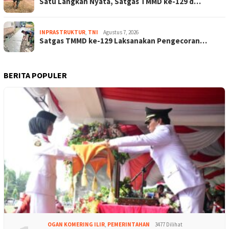
Satu Langkah Nyata, Satgas TMMD ke-129 d…
INPRASTRUKTUR
,
TNI
Agustus 7, 2026
Satgas TMMD ke-129 Laksanakan Pengecoran…
BERITA POPULER
OGAN KOMERING ILIR
,
PEMERINTAHAN
3477 Dilihat