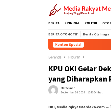
Loncat
ke
konten
BERITA
KRIMINAL
POLITIK
OTO
BERITA OTOMOTIF
Berita Olahraga
Konten Spesial
Beranda
Hiburan
KPU OKI Gelar Dek
yang Diharapkan 
Merdeka17
September 24, 2024
1240 Dilihat
OKI, MediaRqkyatMerdeka.com —