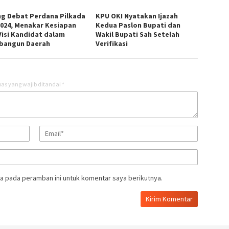
ng Debat Perdana Pilkada
KPU OKI Nyatakan Ijazah
2024, Menakar Kesiapan
Kedua Paslon Bupati dan
Visi Kandidat dalam
Wakil Bupati Sah Setelah
angun Daerah
Verifikasi
as yang wajib ditandai
*
a pada peramban ini untuk komentar saya berikutnya.