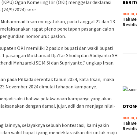
BERIT
KPU) Ogan Komering Ilir (OKI) menggelar deklarasi
 (24/9/2024) sore.
HUKUM
,
Tak Be
 Muhammad Irsan mengatakan, pada tanggal 22 dan 23
Resid
h melaksanakan rapat pleno penetapan pasangan calon
n pengundian nomor urut paslon.
bupaten OKI memiliki 2 paslon bupati dan wakil bupati
t 1 pasangan Mokhamad Dja’far Shodiq dan Abdiyanto SH
endi Mahzareki SE M.Si dan Supriyanto,” ungkap Irsan.
n pada Pilkada serentak tahun 2024, kata Irsan, maka
 23 November 2024 dimulai tahapan kampanye.
 menjadi saksi bahwa pelaksanaan kampanye yang akan
ilaksanakan dengan damai, jujur, adil dan menjaga nilai-
OTOM
HUKUM
,
Tak Be
ting lainnya, selayaknya sebuah kontestasi, kami yakin
Resid
 dan wakil bupati yang mendeklarasikan diri untuk maju