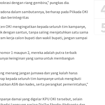
okrasi dengan riang gembira,” pungkas dia.
radona dalam sambutannya, berharap pada Pilkada OKI
 dan berintegritas
aten OKI mengingatkan kepada seluruh tim kampanye,
tik dengan santun, tanpa saling menjatuhkan satu sama
gram kerja calon bupati dan wakil bupati, jangan sampai
 nomor 1 maupun 2, mereka adalah putra terbaik
unyai keinginan yang sama untuk membangun
yang menang jangan jumawa dan yang kalah harus
arap kepada seluruh tim kampanye untuk mengikuti
ibatkan ASN dan kades, serta perangkat pemerintahan,”
ampanye damai yang digelar KPU OKI tersebut, selain
ihadiri langsung paslon Dja’far Shodiq-Abdiyanto dan