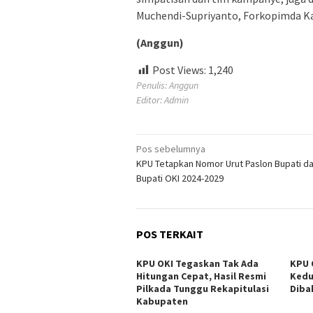
Muchendi-Supriyanto, Forkopimda Ka
(Anggun)
Post Views:
1,240
Penulis: Anggun
Editor: Admin
Navigasi
Pos sebelumnya
KPU Tetapkan Nomor Urut Paslon Bupati da
pos
Bupati OKI 2024-2029
POS TERKAIT
KPU OKI Tegaskan Tak Ada
KPU 
Hitungan Cepat, Hasil Resmi
Kedu
Pilkada Tunggu Rekapitulasi
Diba
Kabupaten