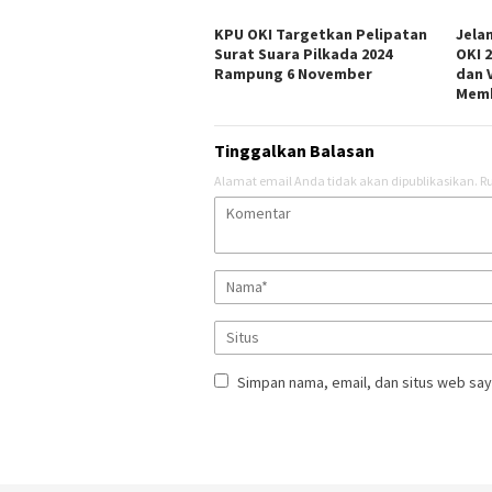
KPU OKI Targetkan Pelipatan
Jela
Surat Suara Pilkada 2024
OKI 
Rampung 6 November
dan 
Memb
Tinggalkan Balasan
Alamat email Anda tidak akan dipublikasikan.
Ru
Simpan nama, email, dan situs web say