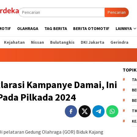
Pencarian
MOTIF
OLAHRAGA
TAG BERITA
BERITA OTOMOTIF
LAINNYA
Kejahatan
Nissan
Bulutangkis
DKI Jakarta
Gerindra
TOPIK
TA
larasi Kampanye Damai, Ini
BE
Pada Pilkada 2024
BE
T
KE
Di pelataran Gedung Olahraga (GOR) Biduk Kajang