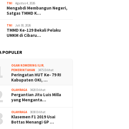
TNI
Agustus 4, 2026
Mengabdi Membangun Negeri,
Satgas TMMD K…
TNI
Juli 30, 2026
TMMD Ke-129 Bekali Pelaku
UMKM di Cibaru…
A POPULER
1
OGAN KOMERING ILIR
,
PEMERINTAHAN
3475 Dilihat
Peringatan HUT Ke- 79 RI
Kabupaten OKI, …
2
OLAHRAGA
3420 Dilihat
Pergantian Jitu Luis Milla
yang Menganta…
3
OLAHRAGA
3030 Dilihat
Klasemen F1 2019 Usai
Bottas Menangi GP …