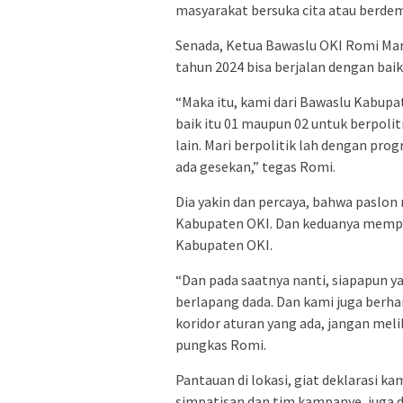
masyarakat bersuka cita atau berdem
Senada, Ketua Bawaslu OKI Romi Ma
tahun 2024 bisa berjalan dengan baik
“Maka itu, kami dari Bawaslu Kabup
baik itu 01 maupun 02 untuk berpoli
lain. Mari berpolitik lah dengan pro
ada gesekan,” tegas Romi.
Dia yakin dan percaya, bahwa paslon
Kabupaten OKI. Dan keduanya memp
Kabupaten OKI.
“Dan pada saatnya nanti, siapapun 
berlapang dada. Dan kami juga berh
koridor aturan yang ada, jangan mel
pungkas Romi.
Pantauan di lokasi, giat deklarasi k
simpatisan dan tim kampanye, juga d