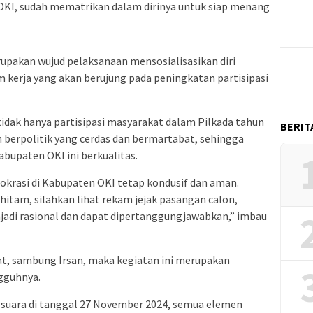
I, sudah mematrikan dalam dirinya untuk siap menang
rupakan wujud pelaksanaan mensosialisasikan diri
m kerja yang akan berujung pada peningkatan partisipasi
 tidak hanya partisipasi masyarakat dalam Pilkada tahun
BERIT
 berpolitik yang cerdas dan bermartabat, sehingga
abupaten OKI ini berkualitas.
okrasi di Kabupaten OKI tetap kondusif dan aman.
 hitam, silahkan lihat rekam jejak pasangan calon,
njadi rasional dan dapat dipertanggungjawabkan,” imbau
at, sambung Irsan, maka kegiatan ini merupakan
ngguhnya.
uara di tanggal 27 November 2024, semua elemen