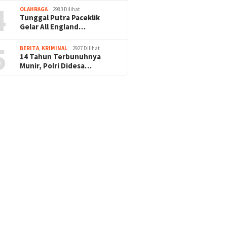
4
OLAHRAGA
2983 Dilihat
Tunggal Putra Paceklik
Gelar All England…
5
BERITA
,
KRIMINAL
2927 Dilihat
14 Tahun Terbunuhnya
Munir, Polri Didesa…