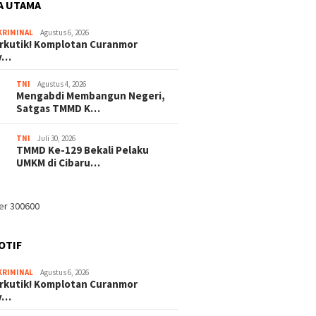
A UTAMA
KRIMINAL
Agustus 6, 2026
rkutik! Komplotan Curanmor
iv…
TNI
Agustus 4, 2026
Mengabdi Membangun Negeri,
Satgas TMMD K…
TNI
Juli 30, 2026
TMMD Ke-129 Bekali Pelaku
UMKM di Cibaru…
OTIF
KRIMINAL
Agustus 6, 2026
rkutik! Komplotan Curanmor
iv…