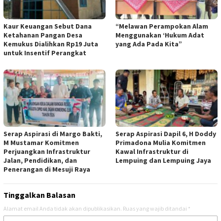
Kaur Keuangan Sebut Dana
“Melawan Perampokan Alam
Ketahanan Pangan Desa
Menggunakan ‘Hukum Adat
Kemukus Dialihkan Rp19 Juta
yang Ada Pada Kita”
untuk Insentif Perangkat
Serap Aspirasi di Margo Bakti,
Serap Aspirasi Dapil 6, H Doddy
M Mustamar Komitmen
Primadona Mulia Komitmen
Perjuangkan Infrastruktur
Kawal Infrastruktur di
Jalan, Pendidikan, dan
Lempuing dan Lempuing Jaya
Penerangan di Mesuji Raya
Tinggalkan Balasan
Alamat email Anda tidak akan dipublikasikan.
Ruas yang wajib ditandai
*