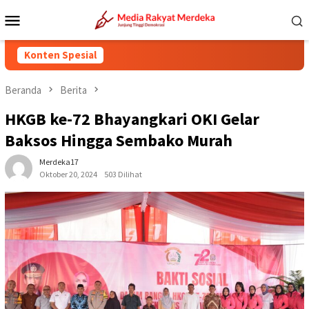
Loncat
Menu
ke
Mobile
konten
Konten Spesial
Beranda
Berita
HKGB ke-72 Bhayangkari OKI Gelar
Baksos Hingga Sembako Murah
Merdeka17
Oktober 20, 2024
503 Dilihat