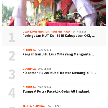
1
OGAN KOMERING ILIR
,
PEMERINTAHAN
3477 Dilihat
Peringatan HUT Ke- 79 RI Kabupaten OKI, …
2
OLAHRAGA
3422 Dilihat
Pergantian Jitu Luis Milla yang Menganta…
3
OLAHRAGA
3030 Dilihat
Klasemen F1 2019 Usai Bottas Menangi GP …
4
OLAHRAGA
2983 Dilihat
Tunggal Putra Paceklik Gelar All England…
BERITA
,
KRIMINAL
2927 Dilihat