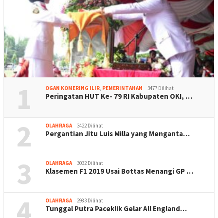
1
OGAN KOMERING ILIR
,
PEMERINTAHAN
3477 Dilihat
Peringatan HUT Ke- 79 RI Kabupaten OKI, …
2
OLAHRAGA
3422 Dilihat
Pergantian Jitu Luis Milla yang Menganta…
3
OLAHRAGA
3032 Dilihat
Klasemen F1 2019 Usai Bottas Menangi GP …
4
OLAHRAGA
2983 Dilihat
Tunggal Putra Paceklik Gelar All England…