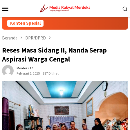
Loncat
Menu
ke
Mobile
konten
Konten Spesial
Beranda
DPR/DPRD
Reses Masa Sidang II, Nanda Serap
Aspirasi Warga Cengal
Merdeka17
Februari 5, 2025
887 Dilihat