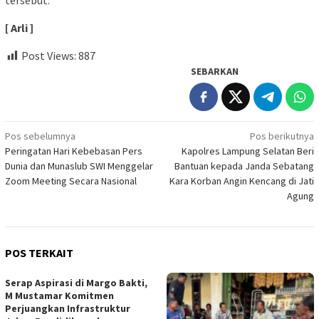
tersebut.
[ Arli ]
Post Views:
887
SEBARKAN
Navigasi
Pos sebelumnya
Pos berikutnya
Peringatan Hari Kebebasan Pers
Kapolres Lampung Selatan Beri
pos
Dunia dan Munaslub SWI Menggelar
Bantuan kepada Janda Sebatang
Zoom Meeting Secara Nasional
Kara Korban Angin Kencang di Jati
Agung
POS TERKAIT
Serap Aspirasi di Margo Bakti,
M Mustamar Komitmen
Perjuangkan Infrastruktur