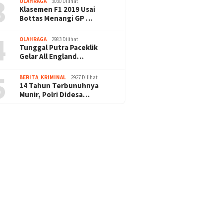
3
OLAHRAGA
3030 Dilihat
Klasemen F1 2019 Usai
Bottas Menangi GP …
4
OLAHRAGA
2983 Dilihat
Tunggal Putra Paceklik
Gelar All England…
5
BERITA
,
KRIMINAL
2927 Dilihat
14 Tahun Terbunuhnya
Munir, Polri Didesa…