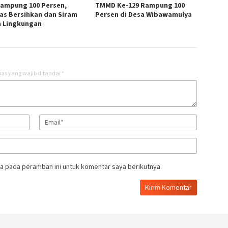
Rampung 100 Persen,
TMMD Ke-129 Rampung 100
as Bersihkan dan Siram
Persen di Desa Wibawamulya
n Lingkungan
as yang wajib ditandai
*
a pada peramban ini untuk komentar saya berikutnya.