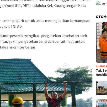
gan Yonif 511/DBY Jl. Maluku Kel. Karangtengah Kota
OTOM
omitmen prajurit untuk terus meningkatkan kemampuan
pokok TNI AD.
eluruh peserta mengikuti pengecekan kesehatan oleh
litar, yakni pengecekan tensi dan denyut nadi, untuk
laksanakan tes Garjas.
HUKUM
,
Tak Be
Resid