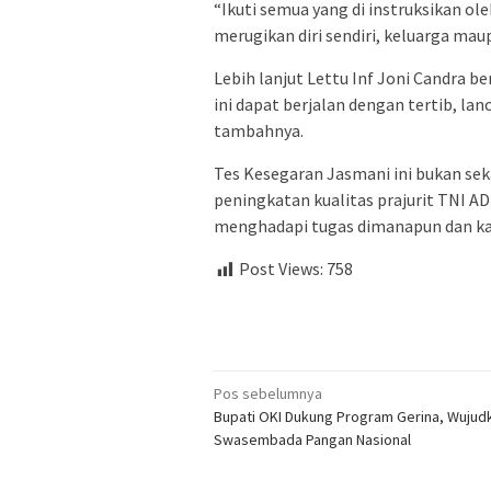
“Ikuti semua yang di instruksikan ole
merugikan diri sendiri, keluarga mau
Lebih lanjut Lettu Inf Joni Candra b
ini dapat berjalan dengan tertib, la
tambahnya.
Tes Kesegaran Jasmani ini bukan sek
peningkatan kualitas prajurit TNI AD
menghadapi tugas dimanapun dan ka
Post Views:
758
Navigasi
Pos sebelumnya
Bupati OKI Dukung Program Gerina, Wujud
pos
Swasembada Pangan Nasional