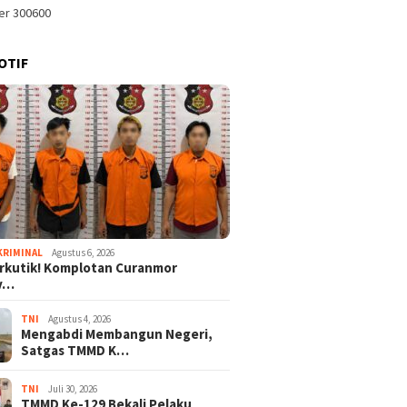
OTIF
KRIMINAL
Agustus 6, 2026
rkutik! Komplotan Curanmor
iv…
TNI
Agustus 4, 2026
Mengabdi Membangun Negeri,
Satgas TMMD K…
TNI
Juli 30, 2026
TMMD Ke-129 Bekali Pelaku