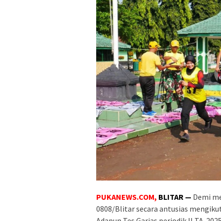
PUKANEWS.COM,
BLITAR —
Demi me
0808/Blitar secara antusias mengikut
Adapun Tes Garjas periodik II TA. 202