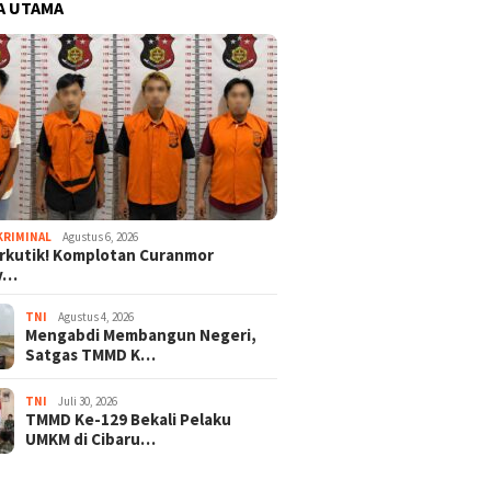
A UTAMA
KRIMINAL
Agustus 6, 2026
rkutik! Komplotan Curanmor
iv…
TNI
Agustus 4, 2026
Mengabdi Membangun Negeri,
Satgas TMMD K…
TNI
Juli 30, 2026
TMMD Ke-129 Bekali Pelaku
UMKM di Cibaru…