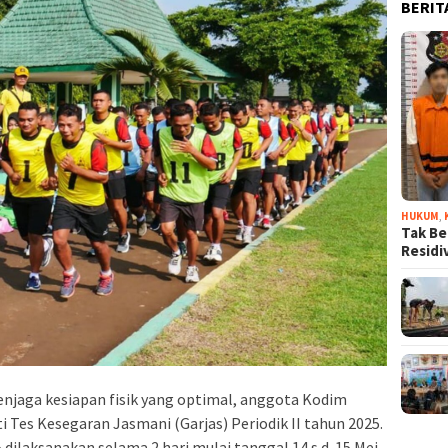
BERIT
HUKUM
,
Tak Be
Resid
njaga kesiapan fisik yang optimal, anggota Kodim
i Tes Kesegaran Jasmani (Garjas) Periodik II tahun 2025.
5 dilaksanakan selama 2 hari mulai tanggal 14 s.d. 15 Mei