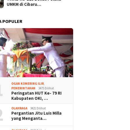
UMKM di Cibaru…
A POPULER
1
OGAN KOMERING ILIR
,
PEMERINTAHAN
3475 Dilihat
Peringatan HUT Ke- 79 RI
Kabupaten OKI, …
2
OLAHRAGA
3421 Dilihat
Pergantian Jitu Luis Milla
yang Menganta…