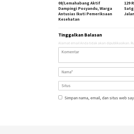
08/Lemahabang Aktif
129 
Dampingi Posyandu, Warga
Satg
Antusias Ikuti Pemeriksaan
Jala
Kesehatan
Tinggalkan Balasan
Alamat email Anda tidak akan dipublikasikan.
Ru
Simpan nama, email, dan situs web say