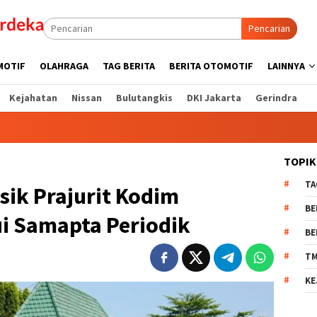
Pencarian
MOTIF
OLAHRAGA
TAG BERITA
BERITA OTOMOTIF
LAINNYA
Kejahatan
Nissan
Bulutangkis
DKI Jakarta
Gerindra
TOPIK
TA
ik Prajurit Kodim
BE
ui Samapta Periodik
BE
T
KE