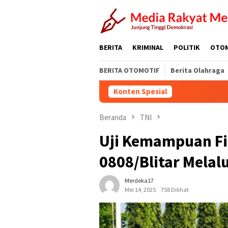
Loncat
ke
konten
BERITA
KRIMINAL
POLITIK
OTO
BERITA OTOMOTIF
Berita Olahraga
Konten Spesial
Beranda
TNI
Uji Kemampuan Fis
0808/Blitar Melal
Merdeka17
Mei 14, 2025
758 Dilihat