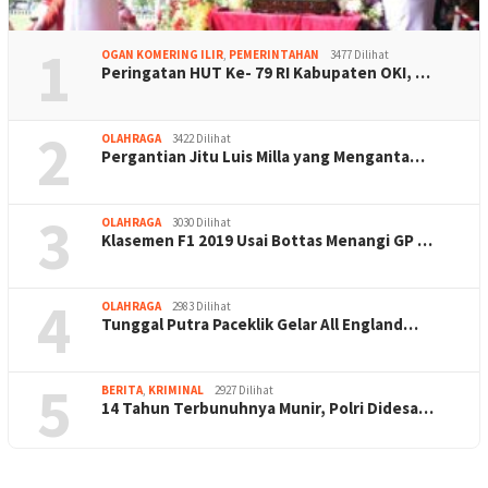
1
OGAN KOMERING ILIR
,
PEMERINTAHAN
3477 Dilihat
Peringatan HUT Ke- 79 RI Kabupaten OKI, …
2
OLAHRAGA
3422 Dilihat
Pergantian Jitu Luis Milla yang Menganta…
3
OLAHRAGA
3030 Dilihat
Klasemen F1 2019 Usai Bottas Menangi GP …
4
OLAHRAGA
2983 Dilihat
Tunggal Putra Paceklik Gelar All England…
5
BERITA
,
KRIMINAL
2927 Dilihat
14 Tahun Terbunuhnya Munir, Polri Didesa…