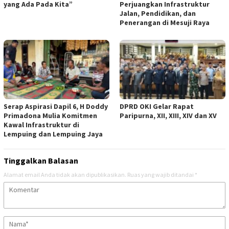
yang Ada Pada Kita”
Perjuangkan Infrastruktur
Jalan, Pendidikan, dan
Penerangan di Mesuji Raya
Serap Aspirasi Dapil 6, H Doddy
DPRD OKI Gelar Rapat
Primadona Mulia Komitmen
Paripurna, XII, XIII, XIV dan XV
Kawal Infrastruktur di
Lempuing dan Lempuing Jaya
Tinggalkan Balasan
Alamat email Anda tidak akan dipublikasikan.
Ruas yang wajib ditandai
*