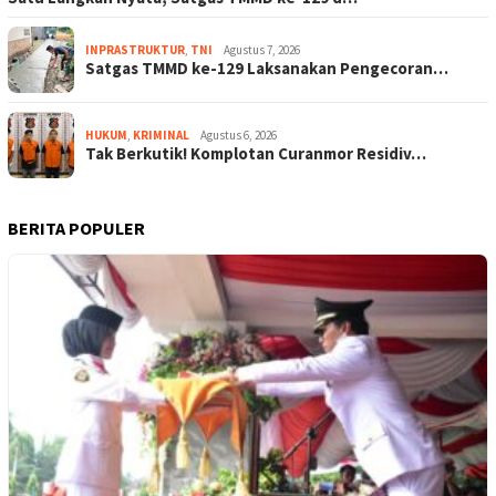
INPRASTRUKTUR
,
TNI
Agustus 7, 2026
Satgas TMMD ke-129 Laksanakan Pengecoran…
HUKUM
,
KRIMINAL
Agustus 6, 2026
Tak Berkutik! Komplotan Curanmor Residiv…
BERITA POPULER