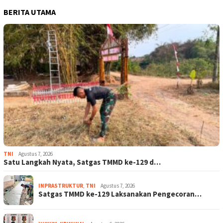
BERITA UTAMA
TNI
Agustus 7, 2026
Satu Langkah Nyata, Satgas TMMD ke-129 d…
INPRASTRUKTUR
,
TNI
Agustus 7, 2026
Satgas TMMD ke-129 Laksanakan Pengecoran…