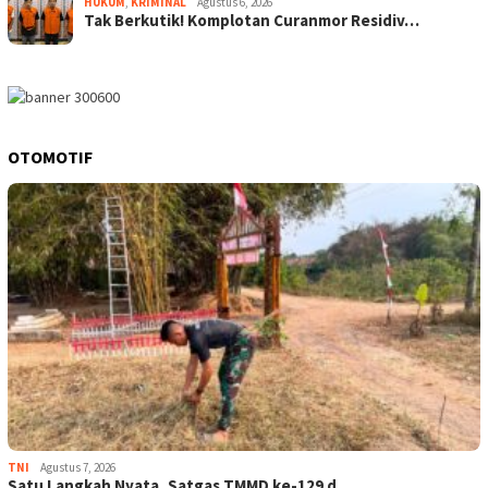
HUKUM
,
KRIMINAL
Agustus 6, 2026
Tak Berkutik! Komplotan Curanmor Residiv…
OTOMOTIF
TNI
Agustus 7, 2026
Satu Langkah Nyata, Satgas TMMD ke-129 d…