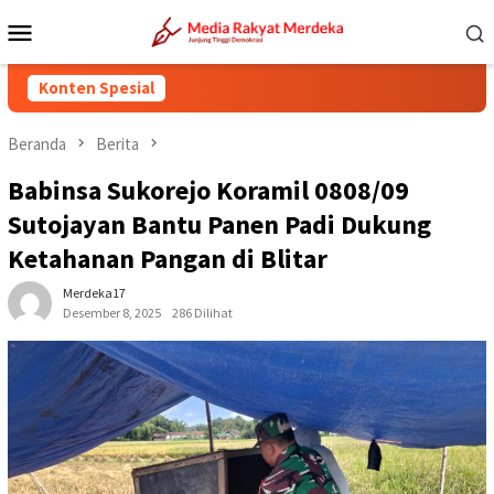
Loncat
Menu
ke
Mobile
konten
Konten Spesial
Beranda
Berita
Babinsa Sukorejo Koramil 0808/09
Sutojayan Bantu Panen Padi Dukung
Ketahanan Pangan di Blitar
Merdeka17
Desember 8, 2025
286 Dilihat