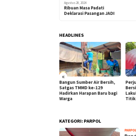
Agustus 28, 2024
Ribuan Masa Padati
Deklarasi Pasangan JADI
HEADLINES
«
Bangun Sumber Air Bersih,
Perj
i Menjaga Kualitas,
Satgas TMMD ke-129
Bers
tgas TMMD ke-129 Rawat
Hadirkan Harapan Baru bagi
Laku
an Lingkungan Sasaran 4
Warga
Titi
KATEGORI:
PARPOL
PARPO