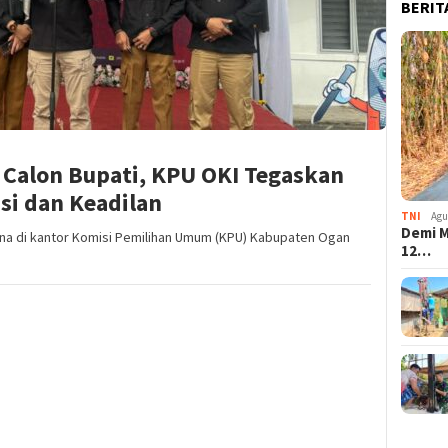
BERIT
 Calon Bupati, KPU OKI Tegaskan
i dan Keadilan
TNI
Agu
Demi M
a di kantor Komisi Pemilihan Umum (KPU) Kabupaten Ogan
12…