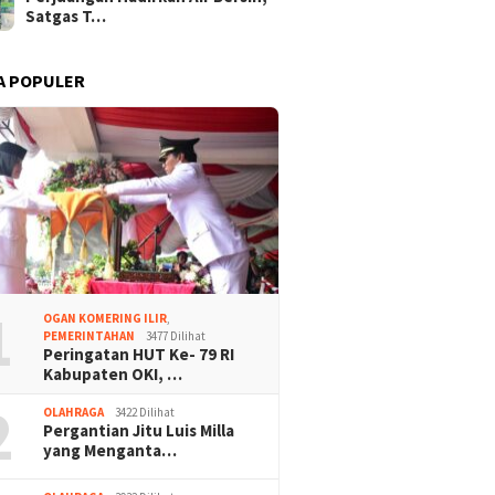
Satgas T…
A POPULER
1
OGAN KOMERING ILIR
,
PEMERINTAHAN
3477 Dilihat
Peringatan HUT Ke- 79 RI
Kabupaten OKI, …
2
OLAHRAGA
3422 Dilihat
Pergantian Jitu Luis Milla
yang Menganta…