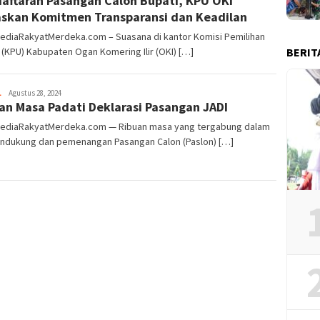
aftaran Pasangan Calon Bupati, KPU OKI
skan Komitmen Transparansi dan Keadilan
MediaRakyatMerdeka.com – Suasana di kantor Komisi Pemilihan
BERIT
KPU) Kabupaten Ogan Komering Ilir (OKI) […]
L
Merdeka17
Agustus 28, 2024
an Masa Padati Deklarasi Pasangan JADI
MediaRakyatMerdeka.com — Ribuan masa yang tergabung dalam
endukung dan pemenangan Pasangan Calon (Paslon) […]