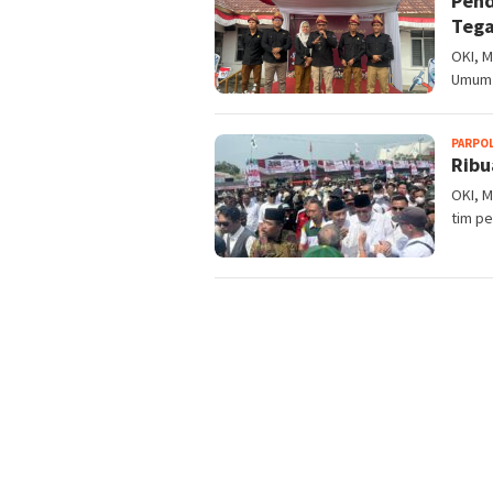
Pend
Tega
OKI, 
Umum (
PARPO
Ribu
OKI, 
tim p