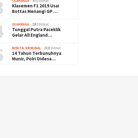
3
OLAHRAGA
3032 Dilihat
Klasemen F1 2019 Usai
Bottas Menangi GP …
4
OLAHRAGA
2983 Dilihat
Tunggal Putra Paceklik
Gelar All England…
5
BERITA
,
KRIMINAL
2928 Dilihat
14 Tahun Terbunuhnya
Munir, Polri Didesa…