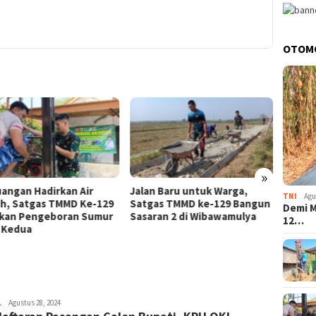
OTOM
»
uangan Hadirkan Air
Jalan Baru untuk Warga,
Groun
TNI
Agu
ih, Satgas TMMD Ke-129
Satgas TMMD ke-129 Bangun
Pelaya
Demi M
kan Pengeboran Sumur
Sasaran 2 di Wibawamulya
Polda 
12…
k Kedua
Pempr
Wujud
L
Merdeka17
Agustus 28, 2024