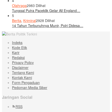
4
Olahraga
2983 Dilihat
Tunggal Putra Paceklik Gelar All England…
5
Berita
,
Kriminal
2928 Dilihat
14 Tahun Terbunuhnya Munir, Polri Didesa…
Indeks
Kode Etik
Karir
Redaksi
Privacy Policy
Disclaimer
Tentang Kami
Kontak Kami
Form Pengaduan
Pedoman Media Siber
Jaringan Social
RSS