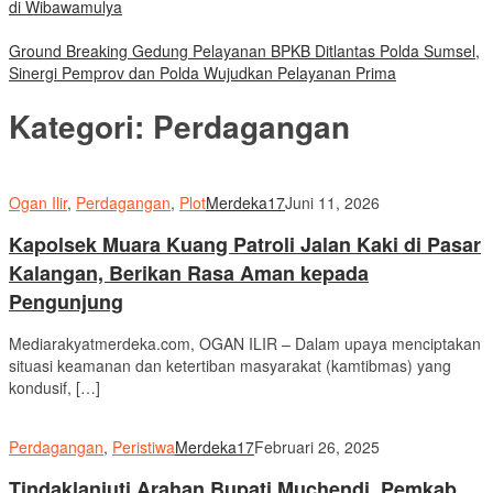
di Wibawamulya
Ground Breaking Gedung Pelayanan BPKB Ditlantas Polda Sumsel,
Sinergi Pemprov dan Polda Wujudkan Pelayanan Prima
Kategori:
Perdagangan
Ogan Ilir
,
Perdagangan
,
Plot
Merdeka17
Juni 11, 2026
Kapolsek Muara Kuang Patroli Jalan Kaki di Pasar
Kalangan, Berikan Rasa Aman kepada
Pengunjung
Mediarakyatmerdeka.com, OGAN ILIR – Dalam upaya menciptakan
situasi keamanan dan ketertiban masyarakat (kamtibmas) yang
kondusif, […]
Perdagangan
,
Peristiwa
Merdeka17
Februari 26, 2025
Tindaklanjuti Arahan Bupati Muchendi, Pemkab