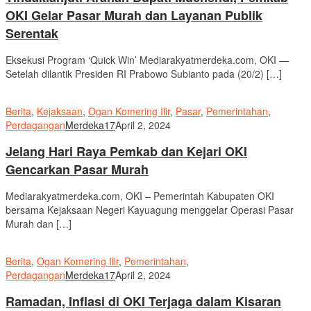
OKI Gelar Pasar Murah dan Layanan Publik
Serentak
Eksekusi Program ‘Quick Win’ Mediarakyatmerdeka.com, OKI —
Setelah dilantik Presiden RI Prabowo Subianto pada (20/2) […]
Berita
,
Kejaksaan
,
Ogan Komering Ilir
,
Pasar
,
Pemerintahan
,
Perdagangan
Merdeka17
April 2, 2024
Jelang Hari Raya Pemkab dan Kejari OKI
Gencarkan Pasar Murah
Mediarakyatmerdeka.com, OKI – Pemerintah Kabupaten OKI
bersama Kejaksaan Negeri Kayuagung menggelar Operasi Pasar
Murah dan […]
Berita
,
Ogan Komering Ilir
,
Pemerintahan
,
Perdagangan
Merdeka17
April 2, 2024
Ramadan, Inflasi di OKI Terjaga dalam Kisaran