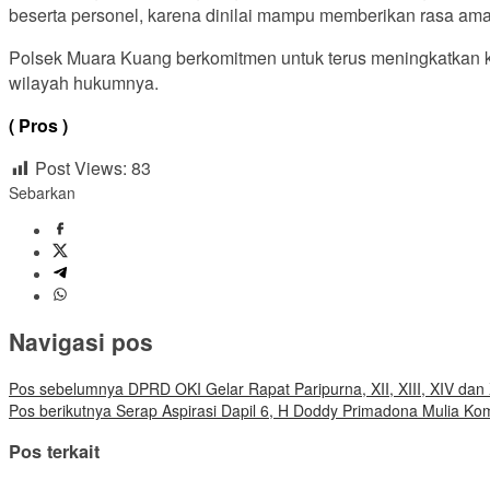
beserta personel, karena dinilai mampu memberikan rasa ama
Polsek Muara Kuang berkomitmen untuk terus meningkatkan ke
wilayah hukumnya.
( Pros )
Post Views:
83
Sebarkan
Navigasi pos
Pos sebelumnya
DPRD OKI Gelar Rapat Paripurna, XII, XIII, XIV dan
Pos berikutnya
Serap Aspirasi Dapil 6, H Doddy Primadona Mulia Ko
Pos terkait