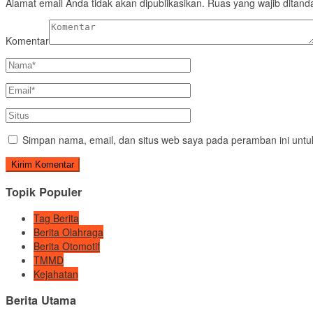
Alamat email Anda tidak akan dipublikasikan.
Ruas yang wajib ditand
Komentar
Simpan nama, email, dan situs web saya pada peramban ini untu
Topik Populer
Tag Berita
Berita Olahraga
Berita Otomotif
TMMD
Kejahatan
Berita Utama