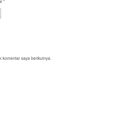
ai
*
k komentar saya berikutnya.