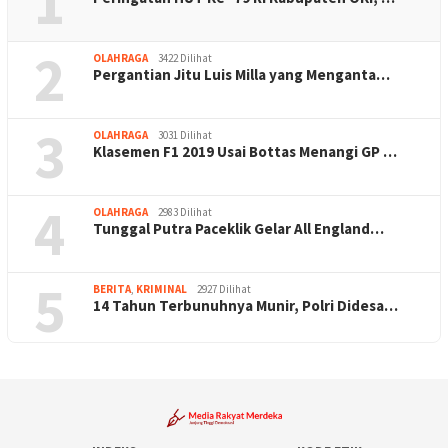
1
2
OLAHRAGA
3422 Dilihat
Pergantian Jitu Luis Milla yang Menganta…
3
OLAHRAGA
3031 Dilihat
Klasemen F1 2019 Usai Bottas Menangi GP …
4
OLAHRAGA
2983 Dilihat
Tunggal Putra Paceklik Gelar All England…
5
BERITA
,
KRIMINAL
2927 Dilihat
14 Tahun Terbunuhnya Munir, Polri Didesa…