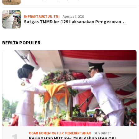
INPRASTRUKTUR
,
TNI
Agustus 7, 2026
Satgas TMMD ke-129 Laksanakan Pengecoran…
BERITA POPULER
OGAN KOMERING ILIR
,
PEMERINTAHAN
3477 Dilihat
Peringatan HUT Ke- 79 RI Kabupaten OKI, …