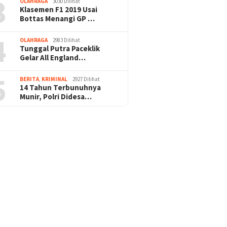
3
OLAHRAGA
3030 Dilihat
Klasemen F1 2019 Usai
Bottas Menangi GP …
4
OLAHRAGA
2983 Dilihat
Tunggal Putra Paceklik
Gelar All England…
5
BERITA
,
KRIMINAL
2927 Dilihat
14 Tahun Terbunuhnya
Munir, Polri Didesa…