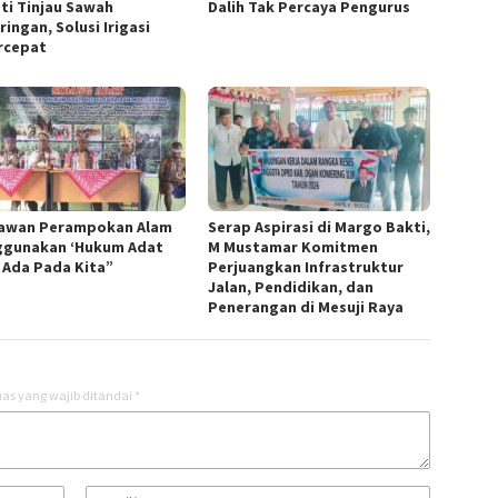
ti Tinjau Sawah
Dalih Tak Percaya Pengurus
ingan, Solusi Irigasi
rcepat
awan Perampokan Alam
Serap Aspirasi di Margo Bakti,
gunakan ‘Hukum Adat
M Mustamar Komitmen
 Ada Pada Kita”
Perjuangkan Infrastruktur
Jalan, Pendidikan, dan
Penerangan di Mesuji Raya
as yang wajib ditandai
*