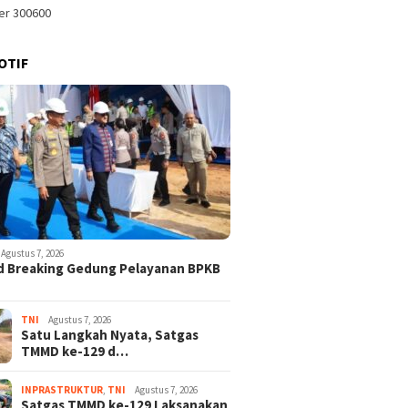
OTIF
Agustus 7, 2026
d Breaking Gedung Pelayanan BPKB
TNI
Agustus 7, 2026
Satu Langkah Nyata, Satgas
TMMD ke-129 d…
INPRASTRUKTUR
,
TNI
Agustus 7, 2026
Satgas TMMD ke-129 Laksanakan