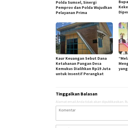
Bupa
Polda Sumsel, Sinergi
Keker
Pemprov dan Polda Wujudkan
Dipe
Pelayanan Prima
Kaur Keuangan Sebut Dana
“Mel
Ketahanan Pangan Desa
Meng
Kemukus Dialihkan Rp19 Juta
yang
untuk Insentif Perangkat
Tinggalkan Balasan
Alamat email Anda tidak akan dipublikasikan.
Ru