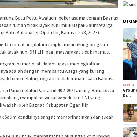
/Tanjung Batu Peltu Awaludin bekerjasama dengan Baznas
OTOM
edah rumah tidak layak huni milik Bapak Salim Warga
g Batu Kabupaten Ogan Ilir, Kamis (10/8/2023).
 bedah rumah ini, dalam rangka mendukung program
ak layak huni (RTLH) bagi masyarakat tidak mampu.
 program pemerintah dalam upaya meningkatkan
tunya adalah dengan membantu warga yang kurang
yak huni melalui program bedah rumah.” kata Babinsa
BERITA
Groun
ahdi Pane melalui Danramil 402-06/Tanjung Batu Lettu
Di…
umah ini, merupakan wujud kepedulian TNI yang
i wadahi oleh Baznas Kabupaten Ogan Ilir.
ak Salim kondisinya sangat memprihatinkan dan sudah
hwa selain untuk meningkatkan hubungan komunikasi,