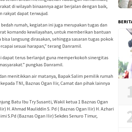
akat di wilayah binaannya agar berjalan dengan baik,
 rakyat dapat terwujud.
BERIT
bedah rumah, kegiatan ini juga merupakan tugas dan
arat komando kewilayahan, untuk memberikan bantuan
bisa langsung dirasakan, sehingga sasaran tugas pokok
ercapai sesuai harapan,” terang Danramil.
i dapat terus berlanjut guna memperkokoh sinergitas
masyarakat.” pungkas Danramil.
 dan menitikkan air matanya, Bapak Salim pemilik rumah
epada TNI, Baznas Ogan Ilir, Camat dan pihak lainnya
njung Batu Ibu Try Susanti, Wakil ketua 1 Baznas Ogan
ir) H. Ahmad Mauliddin S. Pd ( Baznas Ogan Ilir) H. Azhari
aimi S.Pd (Baznas Ogan Ilir) Sekdes Senuro Timur,