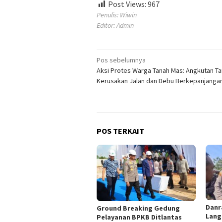
Post Views:
967
Penulis: Wiwin
Editor: Admin
Navigasi
Pos sebelumnya
Aksi Protes Warga Tanah Mas: Angkutan Ta
pos
Kerusakan Jalan dan Debu Berkepanjanga
POS TERKAIT
Danr
Ground Breaking Gedung
Lang
Pelayanan BPKB Ditlantas