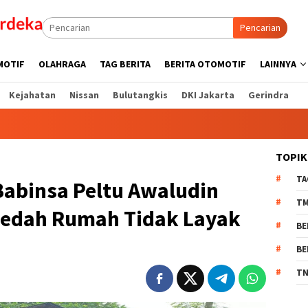
Pencarian
MOTIF
OLAHRAGA
TAG BERITA
BERITA OTOMOTIF
LAINNYA
Kejahatan
Nissan
Bulutangkis
DKI Jakarta
Gerindra
TOPIK
TA
Babinsa Peltu Awaludin
T
Bedah Rumah Tidak Layak
BE
BE
TN