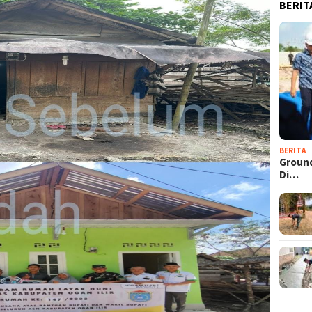
BERIT
BERITA
Groun
Di…