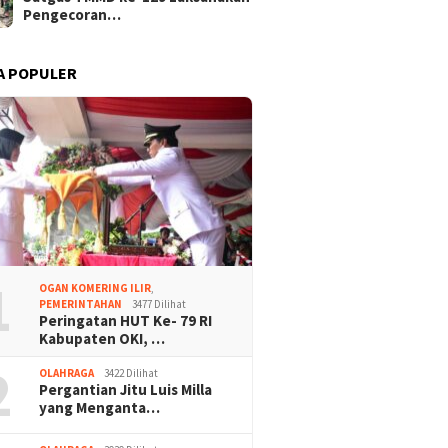
Pengecoran…
A POPULER
1
OGAN KOMERING ILIR
,
PEMERINTAHAN
3477 Dilihat
Peringatan HUT Ke- 79 RI
Kabupaten OKI, …
2
OLAHRAGA
3422 Dilihat
Pergantian Jitu Luis Milla
yang Menganta…