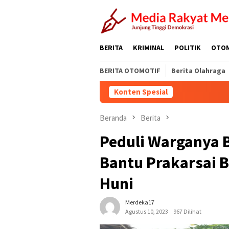
Loncat
ke
konten
BERITA
KRIMINAL
POLITIK
OTO
BERITA OTOMOTIF
Berita Olahraga
Konten Spesial
Beranda
Berita
Peduli Warganya 
Bantu Prakarsai 
Huni
Merdeka17
Agustus 10, 2023
967 Dilihat