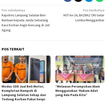
Navigasi
Pos sebelumnya
Pos berikutnya
Kapolres Lampung Selatan Beri
HUT ke-24, BAZNAZ OKI Gelar
pos
Bantuan kepada Janda Sebatang
Lomba Menggambar
Kara Korban Angin Kencang di Jati
Agung
POS TERKAIT
Modus COD Jual Beli Motor,
“Melawan Perampokan Alam
Komplotan Rampok di
Menggunakan ‘Hukum Adat
Lampung Selatan Sekap dan
yang Ada Pada Kita”
Todong Korban Pakai Senpi