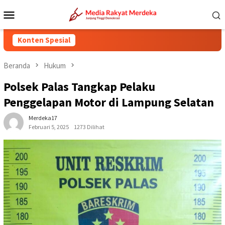
Loncat
Menu
ke
Mobile
konten
Konten Spesial
Beranda
Hukum
Polsek Palas Tangkap Pelaku
Penggelapan Motor di Lampung Selatan
Merdeka17
Februari 5, 2025
1273 Dilihat