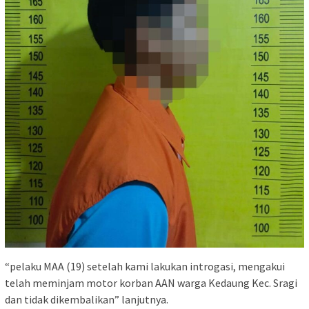
“pelaku MAA (19) setelah kami lakukan introgasi, mengakui
telah meminjam motor korban AAN warga Kedaung Kec. Sragi
dan tidak dikembalikan” lanjutnya.