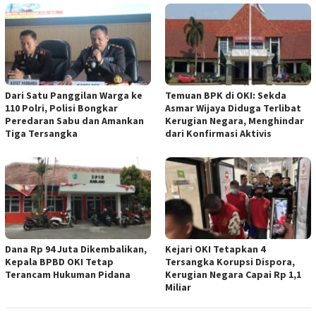
Dari Satu Panggilan Warga ke
Temuan BPK di OKI: Sekda
110 Polri, Polisi Bongkar
Asmar Wijaya Diduga Terlibat
Peredaran Sabu dan Amankan
Kerugian Negara, Menghindar
Tiga Tersangka
dari Konfirmasi Aktivis
Dana Rp 94 Juta Dikembalikan,
Kejari OKI Tetapkan 4
Kepala BPBD OKI Tetap
Tersangka Korupsi Dispora,
Terancam Hukuman Pidana
Kerugian Negara Capai Rp 1,1
Miliar