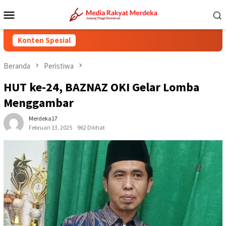
Loncat
Menu
ke
Mobile
konten
Konten Spesial
Beranda
Peristiwa
HUT ke-24, BAZNAZ OKI Gelar Lomba
Menggambar
Merdeka17
Februari 13, 2025
962 Dilihat