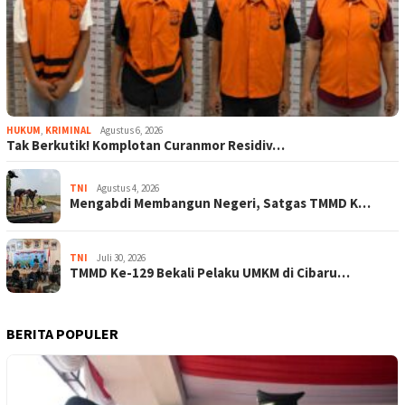
HUKUM
,
KRIMINAL
Agustus 6, 2026
Tak Berkutik! Komplotan Curanmor Residiv…
TNI
Agustus 4, 2026
Mengabdi Membangun Negeri, Satgas TMMD K…
TNI
Juli 30, 2026
TMMD Ke-129 Bekali Pelaku UMKM di Cibaru…
BERITA POPULER