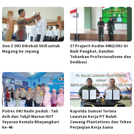
Gen Z OKI Dibekali Skill untuk
37 Prajurit Kodim 0402/OKI-OI
Magang ke Jepang
Naik Pangkat, Dandim
Tekankan Profesionalisme dan
Dedikasi
Polres OKI Hadir peduli : Tali
Kapolda Sumsel Terima
Asih dan Takjil Warnai HUT
Lawatan Kerja PT Buluh
Yayasan Kemala Bhayangkari
Cawang Plantations dan Teken
ke-46
Perjanjian Kerja Sama