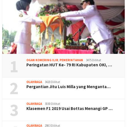
1
OGAN KOMERING ILIR
,
PEMERINTAHAN
3475 Dilihat
Peringatan HUT Ke- 79 RI Kabupaten OKI, …
2
OLAHRAGA
3420 Dilihat
Pergantian Jitu Luis Milla yang Menganta…
3
OLAHRAGA
3030 Dilihat
Klasemen F1 2019 Usai Bottas Menangi GP …
OLAHRAGA
2983 Dilihat